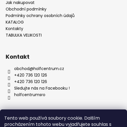
č
Jak nakupovat
u
Obchodní podmínky
j
Podmínky ochrany osobních údajů
e
KATALOG
m
Kontakty
e
TABULKA VELIKOSTI
Kontakt
obchod
@
holfcentrum.cz
+420 736 120 126
+420 736 120 126
Sledujte nás na Facebooku !
holfcentrumsro
Vyhledávání
Tento web používá soubory cookie. Dalším
procházením tohoto webu vyjadřujete souhlas s