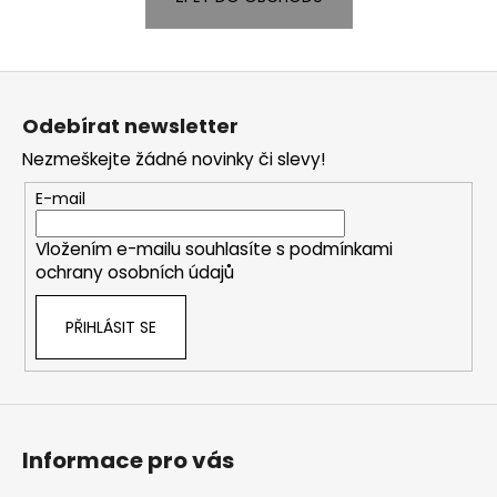
a
j
Z
í
á
t
Odebírat newsletter
p
?
Nezmeškejte žádné novinky či slevy!
a
t
E-mail
í
Vložením e-mailu souhlasíte s
podmínkami
HLEDAT
ochrany osobních údajů
PŘIHLÁSIT SE
D
o
p
o
r
Informace pro vás
u