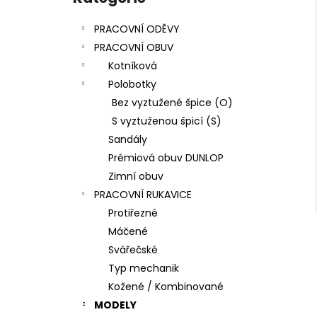
l
PRACOVNÍ ODĚVY
PRACOVNÍ OBUV
Kotníková
Polobotky
Bez vyztužené špice (O)
S vyztuženou špicí (S)
Sandály
Prémiová obuv DUNLOP
Zimní obuv
PRACOVNÍ RUKAVICE
Protiřezné
Máčené
Svářečské
Typ mechanik
Kožené / Kombinované
MODELY