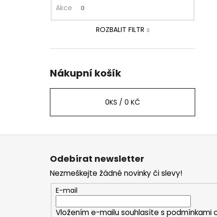
Akce
0
ROZBALIT FILTR
Nákupní košík
0
KS /
0 KČ
Z
á
Odebírat newsletter
p
Nezmeškejte žádné novinky či slevy!
a
t
E-mail
í
Vložením e-mailu souhlasíte s
podmínkami o