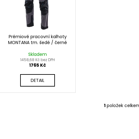
r
u
o
k
d
t
u
ů
k
Prémiové pracovní kalhoty
t
MONTANA tm. šedé / černé
ů
Skladem
1458,68 Kč bez DPH
1765 Kč
DETAIL
1
položek celke
O
v
l
á
d