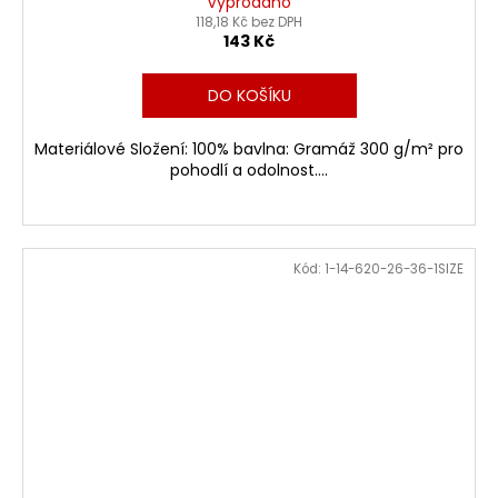
Vyprodáno
118,18 Kč bez DPH
143 Kč
DO KOŠÍKU
Materiálové Složení: 100% bavlna: Gramáž 300 g/m² pro
pohodlí a odolnost....
Kód:
1-14-620-26-36-1SIZE