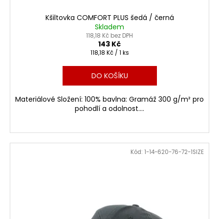
Kšiltovka COMFORT PLUS šedá / černá
Skladem
118,18 Kč bez DPH
143 Kč
Měrná
118,18 Kč / 1 ks
cena:
DO KOŠÍKU
Materiálové Složení: 100% bavlna: Gramáž 300 g/m² pro
pohodlí a odolnost....
Kód:
1-14-620-76-72-1SIZE