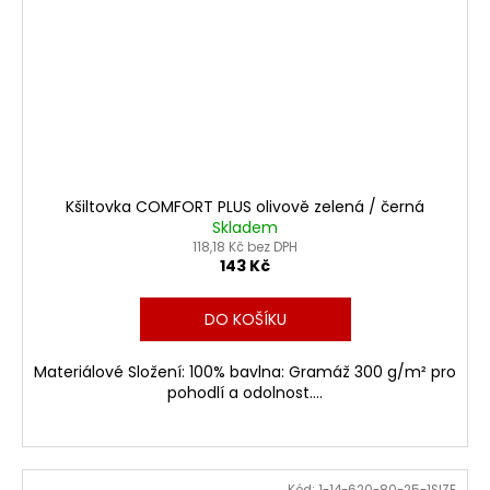
Kšiltovka COMFORT PLUS olivově zelená / černá
Skladem
118,18 Kč bez DPH
143 Kč
DO KOŠÍKU
Materiálové Složení: 100% bavlna: Gramáž 300 g/m² pro
pohodlí a odolnost....
Kód:
1-14-620-80-25-1SIZE