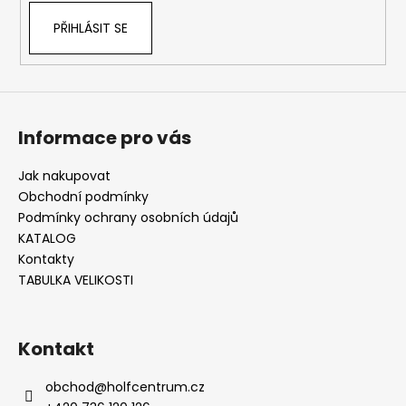
ý
PŘIHLÁSIT SE
p
i
s
u
Informace pro vás
Jak nakupovat
Obchodní podmínky
Podmínky ochrany osobních údajů
KATALOG
Kontakty
TABULKA VELIKOSTI
Kontakt
obchod
@
holfcentrum.cz