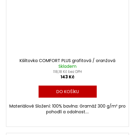
Kšiltovka COMFORT PLUS grafitová / oranžová
Skladem
118,18 Kč bez DPH
143 Kč
DO KOŠÍKU
Materiálové Složení: 100% bavlna: Gramáž 300 g/m² pro
pohodlí a odolnost....