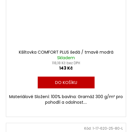
Kšiltovka COMFORT PLUS šedá / tmavě modrá
Skladem
118,18 Kč bez DPH
143 Kč
DO KOŠÍKU
Materiálové Složení: 100% bavlna: Gramáž 300 g/m² pro
pohodlí a odolnost....
Kód:
1-17-620-25-80-L