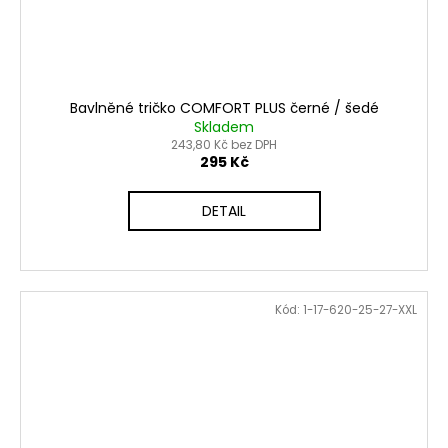
Bavlněné tričko COMFORT PLUS černé / šedé
Skladem
243,80 Kč bez DPH
295 Kč
DETAIL
Kód:
1-17-620-25-27-XXL