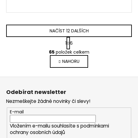
NAČÍST 12 DALŠÍCH
S
1
6
t
O
r
65
položek celkem
v
á
NAHORU
l
n
k
á
o
d
Z
v
a
á
á
c
Odebírat newsletter
n
p
í
í
Nezmeškejte žádné novinky či slevy!
p
a
r
t
E-mail
v
í
k
Vložením e-mailu souhlasíte s
podmínkami
y
ochrany osobních údajů
v