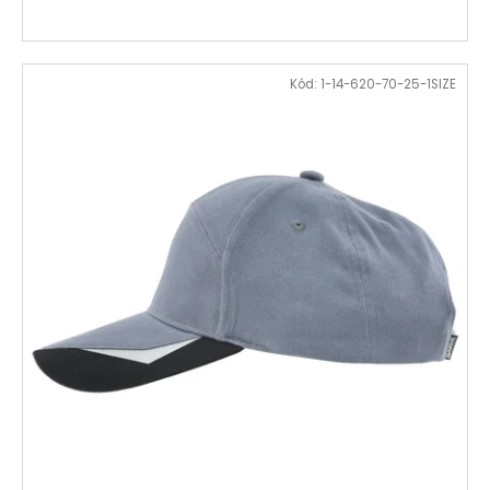
č
u
j
e
Kód:
1-14-620-70-25-1SIZE
m
e