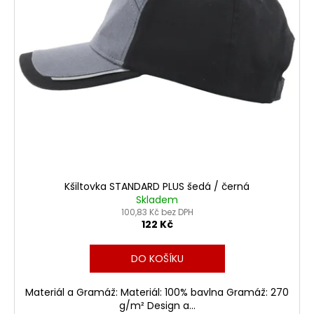
r
ů
a
o
j
d
í
u
t
k
?
t
ů
HLEDAT
Kšiltovka STANDARD PLUS šedá / černá
Skladem
100,83 Kč bez DPH
D
122 Kč
o
p
DO KOŠÍKU
o
r
Materiál a Gramáž: Materiál: 100% bavlna Gramáž: 270
u
g/m² Design a...