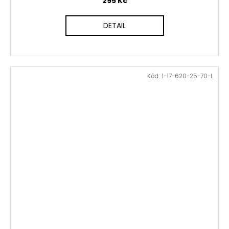
295 Kč
DETAIL
Kód:
1-17-620-25-70-L