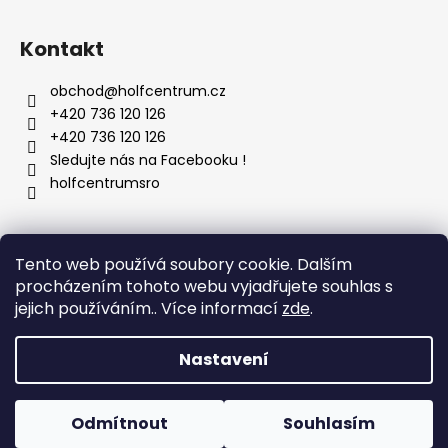
Kontakt
obchod
@
holfcentrum.cz
+420 736 120 126
+420 736 120 126
Sledujte nás na Facebooku !
holfcentrumsro
Vyhledávání
Tento web používá soubory cookie. Dalším
procházením tohoto webu vyjadřujete souhlas s
jejich používáním.. Více informací
zde
.
HLEDAT
Nastavení
Vytvořil Shoptet
Odmítnout
Souhlasím
Copyright 2026
HFwork
. Všechna práva vyhrazena.