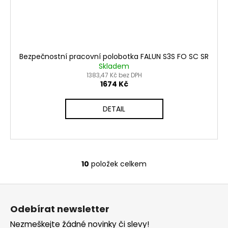
Bezpečnostní pracovní polobotka FALUN S3S FO SC SR
Skladem
1383,47 Kč bez DPH
1674 Kč
DETAIL
10
položek celkem
O
v
Z
l
á
á
Odebírat newsletter
d
p
a
Nezmeškejte žádné novinky či slevy!