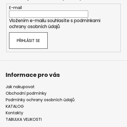
a
c
t
E-mail
í
í
p
Vložením e-mailu souhlasíte s
podmínkami
r
ochrany osobních údajů
v
k
PŘIHLÁSIT SE
y
v
ý
p
i
s
Informace pro vás
u
Jak nakupovat
Obchodní podmínky
Podmínky ochrany osobních údajů
KATALOG
Kontakty
TABULKA VELIKOSTI