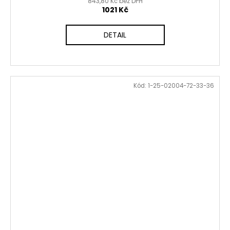
843,80 Kč bez DPH
1021 Kč
DETAIL
Kód:
1-25-02004-72-33-36