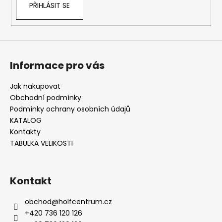
PŘIHLÁSIT SE
y
v
ý
p
i
s
Informace pro vás
u
Jak nakupovat
Obchodní podmínky
Podmínky ochrany osobních údajů
KATALOG
Kontakty
TABULKA VELIKOSTI
Kontakt
obchod
@
holfcentrum.cz
+420 736 120 126