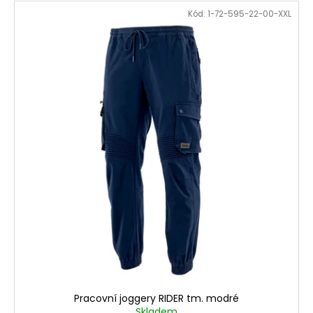
č
u
Kód:
1-72-595-22-00-XXL
j
e
m
e
Pracovní joggery RIDER tm. modré
Skladem