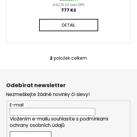
642,15 Kč bez DPH
777 Kč
DETAIL
2
položek celkem
O
v
Z
l
á
á
Odebírat newsletter
d
p
a
Nezmeškejte žádné novinky či slevy!
a
c
t
E-mail
í
í
p
Vložením e-mailu souhlasíte s
podmínkami
r
ochrany osobních údajů
v
k