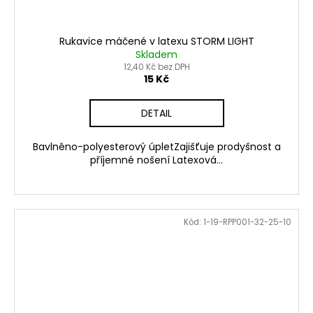
Rukavice máčené v latexu STORM LIGHT
Skladem
12,40 Kč bez DPH
15 Kč
DETAIL
Bavlněno-polyesterový úpletZajišťuje prodyšnost a
příjemné nošení Latexová...
Kód:
1-19-RPP001-32-25-10