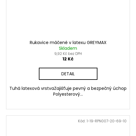
Rukavice máčené v latexu GREYMAX
Skladem
9,92 Kč bez DPH
12 Kč
DETAIL
Tuhá latexová vrstvaZajišťuje pevný a bezpečný úchop
Polyesterový...
Kód:
1-19-RPN007-20-69-10