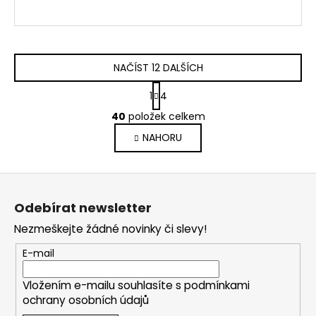
NAČÍST 12 DALŠÍCH
S
1
4
t
O
r
40
položek celkem
v
á
NAHORU
l
n
k
á
o
d
Z
v
a
á
á
c
Odebírat newsletter
n
p
í
í
Nezmeškejte žádné novinky či slevy!
p
a
r
t
E-mail
v
í
k
Vložením e-mailu souhlasíte s
podmínkami
y
ochrany osobních údajů
v