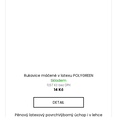
Rukavice máčené v latexu POLYGREEN
Skladem
11,57 Kč bez DPH
14 Kč
DETAIL
Pěnový latexový povrchVýborný úchop i v lehce