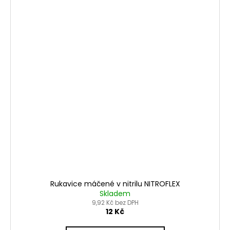
Rukavice máčené v nitrilu NITROFLEX
Skladem
9,92 Kč bez DPH
12 Kč