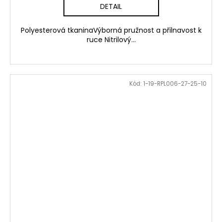
DETAIL
Polyesterová tkaninaVýborná pružnost a přilnavost k
ruce Nitrilový...
Kód:
1-19-RPL006-27-25-10