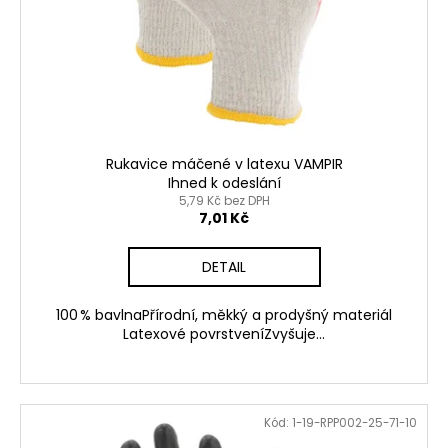
č
k
u
t
j
ů
e
m
e
Rukavice máčené v latexu VAMPIR
Ihned k odeslání
5,79 Kč bez DPH
7,01 Kč
DETAIL
100 % bavlnaPřírodní, měkký a prodyšný materiál
Latexové povrstveníZvyšuje...
Kód:
1-19-RPP002-25-71-10