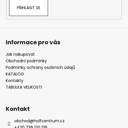
ý
PŘIHLÁSIT SE
p
i
s
u
Informace pro vás
Jak nakupovat
Obchodní podmínky
Podmínky ochrany osobních údajů
KATALOG
Kontakty
TABULKA VELIKOSTI
Kontakt
obchod
@
holfcentrum.cz
+420 736 120 126