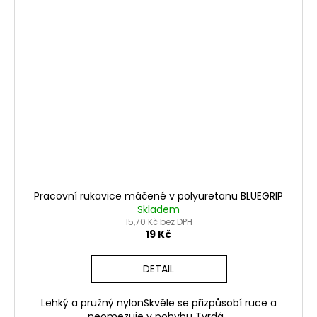
Pracovní rukavice máčené v polyuretanu BLUEGRIP
Skladem
15,70 Kč bez DPH
19 Kč
DETAIL
Lehký a pružný nylonSkvěle se přizpůsobí ruce a
neomezuje v pohybu Tvrdá...