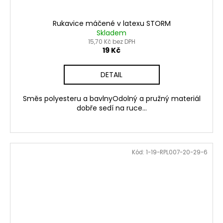
Rukavice máčené v latexu STORM
Skladem
15,70 Kč bez DPH
19 Kč
DETAIL
Směs polyesteru a bavlnyOdolný a pružný materiál
dobře sedí na ruce...
Kód:
1-19-RPL007-20-29-6