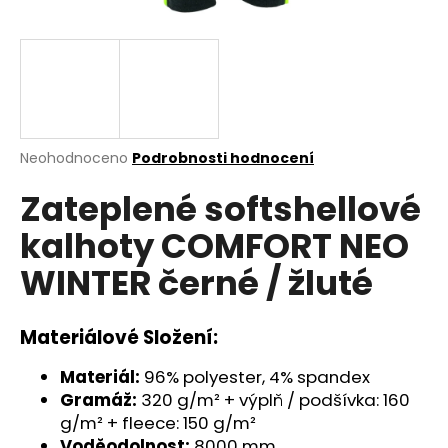
a
j
í
t
?
Průměrné
Neohodnoceno
Podrobnosti hodnocení
hodnocení
Zateplené softshellové
produktu
je
HLEDAT
kalhoty COMFORT NEO
0,0
z
WINTER černé / žluté
5
hvězdiček.
D
Materiálové Složení:
o
p
Materiál:
96% polyester, 4% spandex
o
Gramáž:
320 g/m² + výplň / podšívka: 160
r
g/m² + fleece: 150 g/m²
u
Voděodolnost:
8000 mm