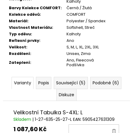
Kalhoty
Barvy Kolekce COMFORT
:
Černá / Žlutá
Kolekce oděvů
:
COMFORT
Materiál
:
Polyester / Spandex
Vlastnost Materiálu
:
Softshell
,
Streč
Typ oděvu
:
Kalhoty
Reflexní prvky
:
Ano
Velikost
:
S
,
M
,
L
,
XL
,
2XL
,
3XL
Rozdělení
:
Unisex
,
Zima
Ano
,
Fleecová
Zateplení
:
Podšívka
Varianty
Popis
Související (5)
Podobné (6)
Diskuze
Velikostní Tabulka S-4XL: L
Skladem
| 1-27-635-25-27-L
EAN:
5905427631309
1 087,60 Kč
DO