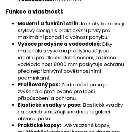
č
u
Funkce a vlastnosti:
j
e
Moderní a funkční střih:
Kalhoty kombinují
m
stylový design s praktickými prvky pro
e
maximální pohodlí a volnost pohybu.
Vysoce prodyšné a voděodolné:
Díky
materiálu s vysokou prodyšností jsou
ideální pro dlouhodobé nošení, zatímco
voděodolnost 8000 mm poskytuje ochranu
před nepříznivými povětrnostními
podmínkami.
Profilovaný pas:
Zadní část pasu je
zvýšená a profilovaná pro lepší
přizpůsobení a ochranu.
Elastické vsadky v pase:
Elastické vsadky
na bocích umožňují snadnou regulaci
obvodu pasu.
Praktické kapsy:
Dvě vsazené kapsy,
multifunkční stehenní kapsa se zipem pro