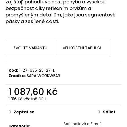
zajišťují pohodlí, volnost pohybu a vysokou
bezpečnost díky reflexním prvkům a
promyšleným detailům, jako jsou segmentové
pásky a zesílené části.
ZVOLTE VARIANTU
VELIKOSTNÍ TABULKA
Kód:
1-27-635-25-27-L
Značka:
SARA WORKWEAR
1 087,60 Kč
1 316 Kč včetně DPH
Měrná
cena:
Zeptat se
Sdílet
Softshellové a Zimní
Kategorie
: