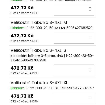
472,73 Kč
DO
572 Kč včetně DPH
KOŠÍ
Velikostní Tabulka S-4XL: M
Skladem
| 1-22-300-23-50-M
EAN:
5905427682523
472,73 Kč
DO
572 Kč včetně DPH
KOŠÍ
Velikostní Tabulka S-4XL: S
K odeslání během 3-5 prac. dnů
| 1-22-300-23-50-
S
EAN:
5905427682516
472,73 Kč
DO
572 Kč včetně DPH
KOŠÍ
Velikostní Tabulka S-4XL: XL
Skladem
| 1-22-300-23-50-XL
EAN:
5905427682547
472,73 Kč
DO
572 Kč včetně DPH
KOŠÍ