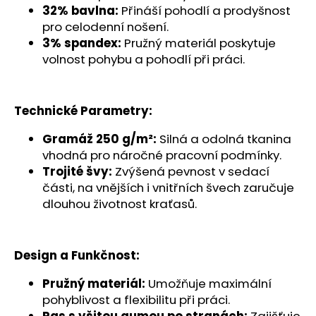
č
32% bavlna:
Přináší pohodlí a prodyšnost
u
pro celodenní nošení.
j
3% spandex:
Pružný materiál poskytuje
e
volnost pohybu a pohodlí při práci.
m
e
Technické Parametry:
Gramáž 250 g/m²:
Silná a odolná tkanina
vhodná pro náročné pracovní podmínky.
Trojité švy:
Zvýšená pevnost v sedací
části, na vnějších i vnitřních švech zaručuje
dlouhou životnost kraťasů.
Design a Funkčnost:
Pružný materiál:
Umožňuje maximální
pohyblivost a flexibilitu při práci.
Pas s všitou gumou po stranách:
Zajišťuje