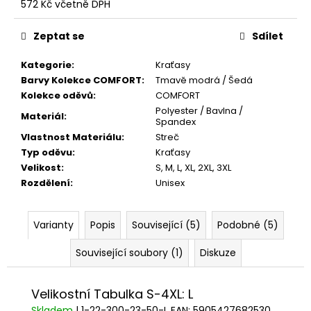
572 Kč včetně DPH
Měrná
cena:
Zeptat se
Sdílet
Kategorie
:
Kraťasy
Barvy Kolekce COMFORT
:
Tmavě modrá / Šedá
Kolekce oděvů
:
COMFORT
Polyester / Bavlna /
Materiál
:
Spandex
Vlastnost Materiálu
:
Streč
Typ oděvu
:
Kraťasy
Velikost
:
S
,
M
,
L
,
XL
,
2XL
,
3XL
Rozdělení
:
Unisex
Varianty
Popis
Související (5)
Podobné (5)
Související soubory (1)
Diskuze
Velikostní Tabulka S-4XL: L
Skladem
| 1-22-300-23-50-L
EAN:
5905427682530