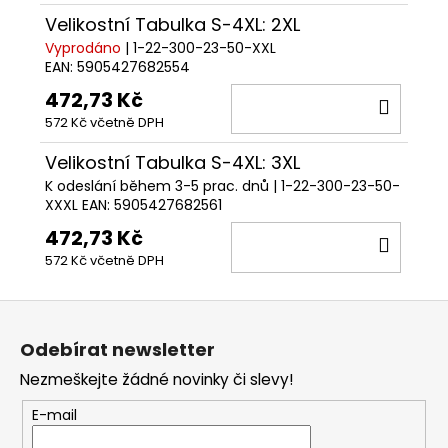
Velikostní Tabulka S-4XL: 2XL
Vyprodáno
| 1-22-300-23-50-XXL
EAN:
5905427682554
472,73 Kč
DO
572 Kč včetně DPH
KOŠÍ
Velikostní Tabulka S-4XL: 3XL
K odeslání během 3-5 prac. dnů
| 1-22-300-23-50-
XXXL
EAN:
5905427682561
472,73 Kč
DO
572 Kč včetně DPH
KOŠÍ
Z
á
Odebírat newsletter
p
Nezmeškejte žádné novinky či slevy!
a
t
E-mail
í