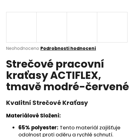
a
j
í
t
?
Průměrné
Neohodnoceno
Podrobnosti hodnocení
hodnocení
Strečové pracovní
produktu
je
HLEDAT
kraťasy ACTIFLEX,
0,0
z
tmavě modré-červené
5
hvězdiček.
D
Kvalitní Strečové Kraťasy
o
p
Materiálové Složení:
o
r
65% polyester:
Tento materiál zajišťuje
u
odolnost proti oděru a rychlé schnutí.