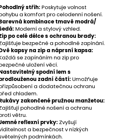
Pohodlný střih:
Poskytuje volnost
pohybu a komfort pro celodenní nošení.
Barevná kombinace tmavě modrá/
šedá:
Moderní a stylový vzhled.
Zip po celé délce s ochranou brady:
Zajišťuje bezpečné a pohodlné zapínání.
Dvě kapsy na zip a náprsní kapsa:
Každá se zapínáním na zip pro
bezpečné uložení věcí.
Nastavitelný spodní lem s
prodlouženou zadní částí:
Umožňuje
přizpůsobení a dodatečnou ochranu
před chladem.
Rukávy zakončené pružnou manžetou:
Zajišťují pohodlné nošení a ochranu
proti větru.
Jemné reflexní prvky:
Zvyšují
viditelnost a bezpečnost v nízkých
světelných podmínkách.