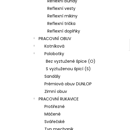
Reflexní bundy
Reflexní vesty
Reflexní mikiny
Reflexní trička
Reflexní doplňky
PRACOVNÍ OBUV
Kotníková
Polobotky
Bez vyztužené špice (O)
S vyztuženou špicí (S)
Sandály
Prémiová obuv DUNLOP
Zimní obuv
PRACOVNÍ RUKAVICE
Protiřezné
Máčené
Svářečské
Typ mechanik