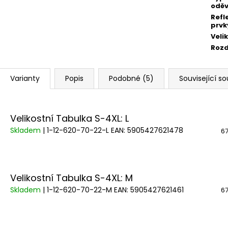
odě
Refl
prvk
Veli
Rozd
Varianty
Popis
Podobné (5)
Související so
Velikostní Tabulka S-4XL: L
Skladem
| 1-12-620-70-22-L
EAN:
5905427621478
67
Velikostní Tabulka S-4XL: M
Skladem
| 1-12-620-70-22-M
EAN:
5905427621461
67