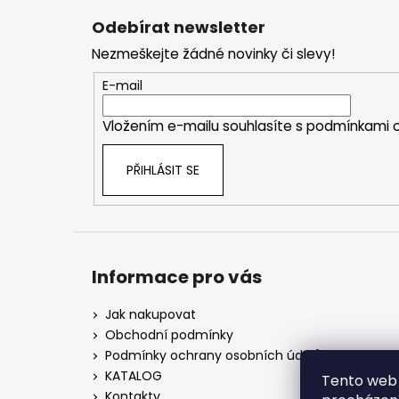
á
Odebírat newsletter
p
Nezmeškejte žádné novinky či slevy!
a
t
E-mail
í
Vložením e-mailu souhlasíte s
podmínkami o
PŘIHLÁSIT SE
Informace pro vás
Jak nakupovat
Obchodní podmínky
Podmínky ochrany osobních údajů
KATALOG
Tento web 
Kontakty