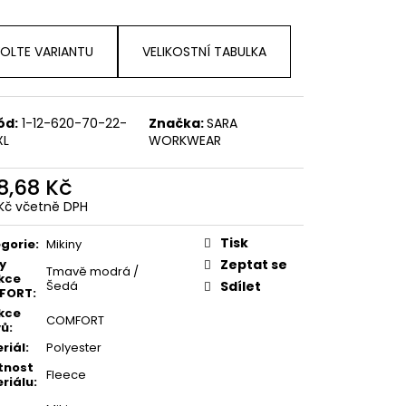
OLTE VARIANTU
VELIKOSTNÍ TABULKA
ód:
1-12-620-70-22-
Značka:
SARA
XL
WORKWEAR
8,68 Kč
Kč včetně DPH
ná
:
Tisk
gorie
:
Mikiny
y
Zeptat se
Tmavě modrá /
kce
Šedá
Sdílet
FORT
:
kce
COMFORT
vů
:
riál
:
Polyester
tnost
Fleece
riálu
: