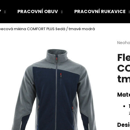
Y
PRACOVNÍ OBUV
PRACOVNÍ RUKAVICE
eecová mikina COMFORT PLUS šedá / tmavě modrá
Co potřebujete najít?
Průmě
Neoh
hodno
Fl
produ
HLEDAT
je
CO
0,0
z
tm
5
Doporučujeme
hvězdi
Mate
Desi