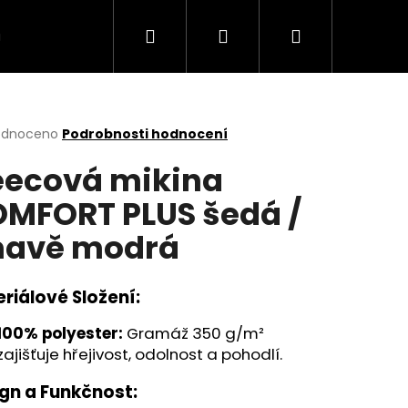
Hledat
Přihlášení
Nákupní
MODELY
TABULKA VELIKOSTI
Kontakt
košík
rné
odnoceno
Podrobnosti hodnocení
cení
eecová mikina
ktu
MFORT PLUS šedá /
avě modrá
ček.
riálové Složení:
100% polyester:
Gramáž 350 g/m²
zajišťuje hřejivost, odolnost a pohodlí.
gn a Funkčnost: