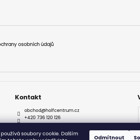
chrany osobních údajů
Kontakt
obchod
@
holfcentrum.cz
+420 736 120 126
+420 736 120 126
Sledujte nás na Facebooku !
používá soubory cookie. Dalším
Odmítnout
S
holfcentrumsro