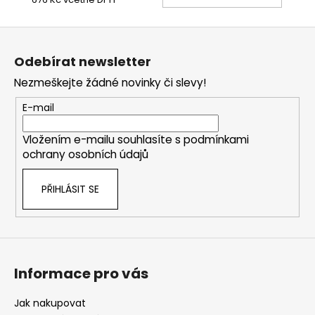
KOŠÍ
Z
á
Odebírat newsletter
p
Nezmeškejte žádné novinky či slevy!
a
t
E-mail
í
Vložením e-mailu souhlasíte s
podmínkami
ochrany osobních údajů
PŘIHLÁSIT SE
Informace pro vás
Jak nakupovat