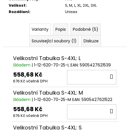
Velikost
:
S
,
M
,
L
,
XL
,
2XL
,
3XL
Rozdělení
:
Unisex
Varianty
Popis
Podobné (5)
Související soubory (1)
Diskuze
Velikostní Tabulka S-4XL: L
Skladem
| 1-12-620-70-25-L
EAN:
5905427621539
558,68 Kč
DO
676 Kč včetně DPH
KOŠÍ
Velikostní Tabulka S-4XL: M
Skladem
| 1-12-620-70-25-M
EAN:
5905427621522
558,68 Kč
DO
676 Kč včetně DPH
KOŠÍ
Velikostní Tabulka S-4XL: S