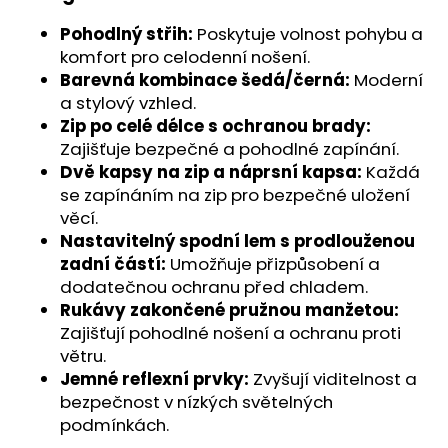
č
u
Pohodlný střih:
Poskytuje volnost pohybu a
j
komfort pro celodenní nošení.
e
Barevná kombinace šedá/černá:
Moderní
m
a stylový vzhled.
e
Zip po celé délce s ochranou brady:
Zajišťuje bezpečné a pohodlné zapínání.
Dvě kapsy na zip a náprsní kapsa:
Každá
se zapínáním na zip pro bezpečné uložení
věcí.
Nastavitelný spodní lem s prodlouženou
zadní částí:
Umožňuje přizpůsobení a
dodatečnou ochranu před chladem.
Rukávy zakončené pružnou manžetou:
Zajišťují pohodlné nošení a ochranu proti
větru.
Jemné reflexní prvky:
Zvyšují viditelnost a
bezpečnost v nízkých světelných
podmínkách.