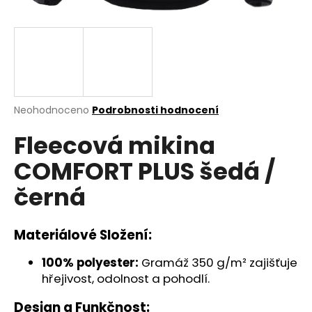
a
j
í
t
?
Průměrné
Neohodnoceno
Podrobnosti hodnocení
hodnocení
Fleecová mikina
produktu
je
HLEDAT
COMFORT PLUS šedá /
0,0
z
černá
5
hvězdiček.
D
Materiálové Složení:
o
p
100% polyester:
Gramáž 350 g/m² zajišťuje
o
hřejivost, odolnost a pohodlí.
r
u
Design a Funkčnost: