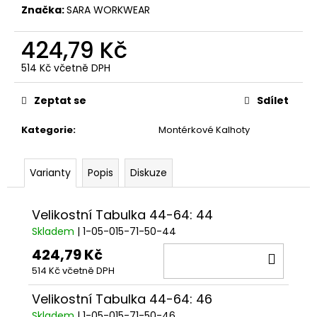
č
Značka:
SARA WORKWEAR
u
j
424,79 Kč
e
m
514 Kč včetně DPH
e
Měrná
cena:
Zeptat se
Sdílet
Kategorie
:
Montérkové Kalhoty
Varianty
Popis
Diskuze
Velikostní Tabulka 44-64: 44
Skladem
| 1-05-015-71-50-44
424,79 Kč
DO
514 Kč včetně DPH
KOŠÍ
Velikostní Tabulka 44-64: 46
Skladem
| 1-05-015-71-50-46