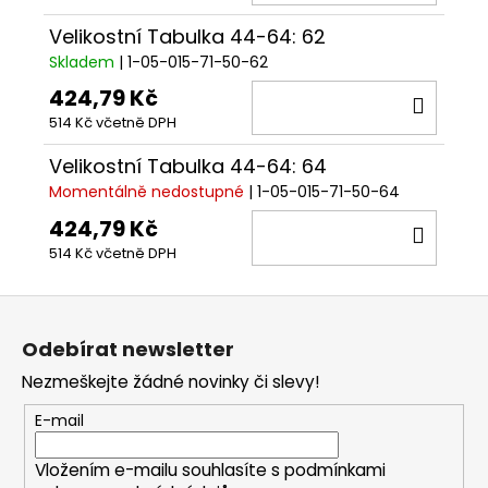
KOŠÍ
Velikostní Tabulka 44-64: 62
Skladem
| 1-05-015-71-50-62
424,79 Kč
DO
514 Kč včetně DPH
KOŠÍ
Velikostní Tabulka 44-64: 64
Momentálně nedostupné
| 1-05-015-71-50-64
424,79 Kč
DO
514 Kč včetně DPH
KOŠÍ
Z
á
Odebírat newsletter
p
Nezmeškejte žádné novinky či slevy!
a
t
E-mail
í
Vložením e-mailu souhlasíte s
podmínkami