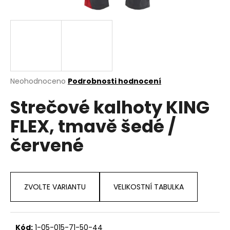
a
j
í
t
?
Průměrné
Neohodnoceno
Podrobnosti hodnocení
hodnocení
Strečové kalhoty KING
produktu
je
HLEDAT
FLEX, tmavě šedé /
0,0
z
červené
5
hvězdiček.
D
o
p
ZVOLTE VARIANTU
VELIKOSTNÍ TABULKA
o
r
u
Kód:
1-05-015-71-50-44