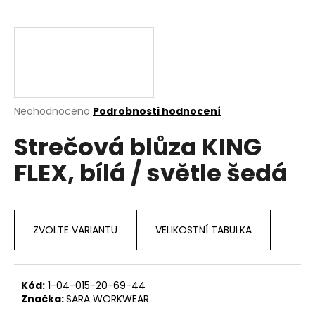
a
j
í
t
?
Průměrné
Neohodnoceno
Podrobnosti hodnocení
hodnocení
Strečová blůza KING
produktu
je
HLEDAT
FLEX, bílá / světle šedá
0,0
z
5
hvězdiček.
D
ZVOLTE VARIANTU
VELIKOSTNÍ TABULKA
o
p
o
r
Kód:
1-04-015-20-69-44
Značka:
SARA WORKWEAR
u