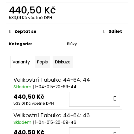
č
440,50 Kč
u
j
533,01 Kč včetně DPH
e
Měrná
m
cena:
Zeptat se
Sdílet
e
Kategorie
:
Blůzy
Varianty
Popis
Diskuze
Velikostní Tabulka 44-64: 44
Skladem
| 1-04-015-20-69-44
440,50 Kč
DO
533,01 Kč včetně DPH
KOŠÍ
Velikostní Tabulka 44-64: 46
Skladem
| 1-04-015-20-69-46
440,50 Kč
DO