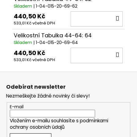
Skladem
| 1-04-015-20-69-62
440,50 Kč
DO
533,01 Kč včetně DPH
KOŠÍ
Velikostní Tabulka 44-64: 64
Skladem
| 1-04-015-20-69-64
440,50 Kč
DO
533,01 Kč včetně DPH
KOŠÍ
Z
á
Odebírat newsletter
p
Nezmeškejte žádné novinky či slevy!
a
t
E-mail
í
Vložením e-mailu souhlasíte s
podmínkami
ochrany osobních údajů