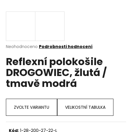
a
j
í
t
?
Průměrné
Neohodnoceno
Podrobnosti hodnocení
hodnocení
Reflexní polokošile
produktu
je
HLEDAT
DROGOWIEC, žlutá /
0,0
z
tmavě modrá
5
hvězdiček.
D
o
p
ZVOLTE VARIANTU
VELIKOSTNÍ TABULKA
o
r
u
Kód:
1-28-200-27-22-L