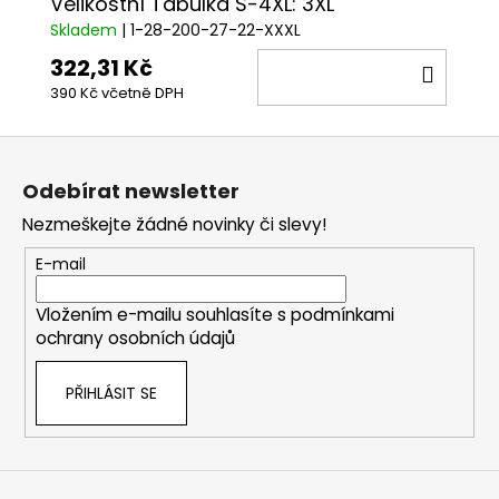
Velikostní Tabulka S-4XL: 3XL
Skladem
| 1-28-200-27-22-XXXL
322,31 Kč
DO
390 Kč včetně DPH
KOŠÍ
Z
á
Odebírat newsletter
p
Nezmeškejte žádné novinky či slevy!
a
t
E-mail
í
Vložením e-mailu souhlasíte s
podmínkami
ochrany osobních údajů
PŘIHLÁSIT SE