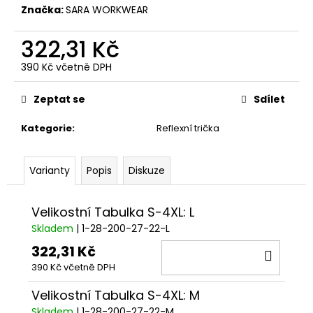
č
Značka:
SARA WORKWEAR
u
j
322,31 Kč
e
m
390 Kč včetně DPH
e
Měrná
cena:
Zeptat se
Sdílet
Kategorie
:
Reflexní trička
Varianty
Popis
Diskuze
Velikostní Tabulka S-4XL: L
Skladem
| 1-28-200-27-22-L
322,31 Kč
DO
390 Kč včetně DPH
KOŠÍ
Velikostní Tabulka S-4XL: M
Skladem
| 1-28-200-27-22-M