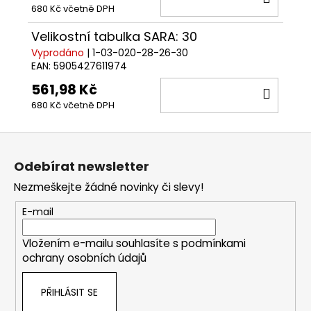
680 Kč včetně DPH
KOŠÍ
Velikostní tabulka SARA: 30
Vyprodáno
| 1-03-020-28-26-30
EAN:
5905427611974
561,98 Kč
DO
680 Kč včetně DPH
KOŠÍ
Z
á
Odebírat newsletter
p
Nezmeškejte žádné novinky či slevy!
a
t
E-mail
í
Vložením e-mailu souhlasíte s
podmínkami
ochrany osobních údajů
PŘIHLÁSIT SE