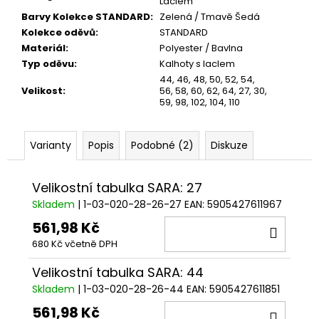
Laclem
Barvy Kolekce STANDARD
:
Zelená / Tmavě Šedá
Kolekce oděvů
:
STANDARD
Materiál
:
Polyester / Bavlna
Typ oděvu
:
Kalhoty s laclem
44
,
46
,
48
,
50
,
52
,
54
,
Velikost
:
56
,
58
,
60
,
62
,
64
,
27
,
30
,
59
,
98
,
102
,
104
,
110
Varianty
Popis
Podobné (2)
Diskuze
Velikostní tabulka SARA: 27
Skladem
| 1-03-020-28-26-27
EAN:
5905427611967
561,98 Kč
DO
680 Kč včetně DPH
KOŠÍ
Velikostní tabulka SARA: 44
Skladem
| 1-03-020-28-26-44
EAN:
5905427611851
561,98 Kč
DO