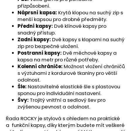
č
přizpůsobení.
u
Náprsní kapsa:
Krytá klopou na suchý zip s
j
menší kapsou pro drobné předměty.
e
Přední kapsy:
Dvě klínové kapsy pro
m
e
snadný přístup.
Zadní kapsy:
Dvě kapsy s klopami na suchý
zip pro bezpečné uložení.
Postranní kapsy:
Dvě měchové kapsy a
kapsa na metr pro různé potřeby.
Kolenní chrániče:
Možnost vložení chráničů
s výztuhami z kordurové tkaniny pro větší
odolnost.
Šle:
Nastavitelné elastické šle s plastovou
sponou pro individuální nastavení.
Švy:
Trojitý vnitřní a sedlový šev pro
zvýšenou pevnost a odolnost.
Řada ROCKY je stylová s ohledem na praktické
a funkční kapsy, díky kterým budete mít veškeré