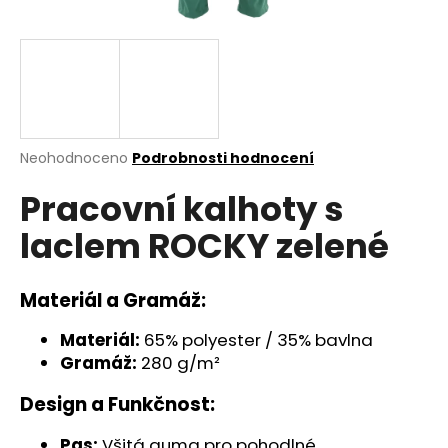
a
j
í
t
?
Průměrné
Neohodnoceno
Podrobnosti hodnocení
hodnocení
Pracovní kalhoty s
produktu
je
HLEDAT
laclem ROCKY zelené
0,0
z
5
hvězdiček.
Materiál a Gramáž:
D
o
Materiál:
65% polyester / 35% bavlna
p
Gramáž:
280 g/m²
o
Design a Funkčnost:
r
u
Pas:
Všitá guma pro pohodlné