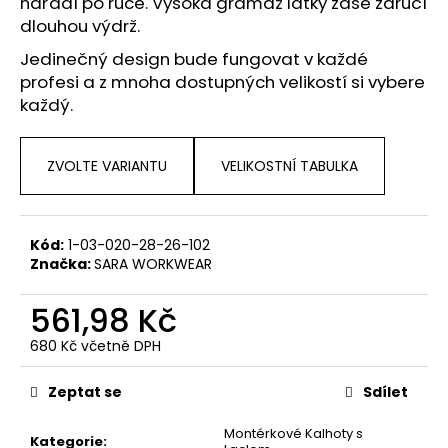
nářadí po ruce. Vysoká gramáž látky zase zaručí
dlouhou výdrž.
Jedinečný design bude fungovat v každé
profesi a z mnoha dostupných velikostí si vybere
každý.
ZVOLTE VARIANTU
VELIKOSTNÍ TABULKA
Kód:
1-03-020-28-26-102
Značka:
SARA WORKWEAR
561,98 Kč
680 Kč včetně DPH
Měrná
cena:
Zeptat se
Sdílet
Montérkové Kalhoty s
Kategorie
: