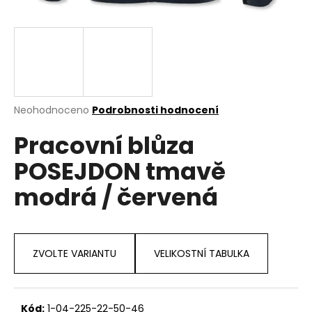
a
j
í
t
?
Průměrné
Neohodnoceno
Podrobnosti hodnocení
hodnocení
Pracovní blůza
produktu
je
HLEDAT
POSEJDON tmavě
0,0
z
modrá / červená
5
hvězdiček.
D
o
p
ZVOLTE VARIANTU
VELIKOSTNÍ TABULKA
o
r
u
Kód:
1-04-225-22-50-46