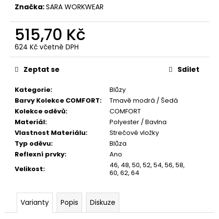
č
Značka:
SARA WORKWEAR
u
j
515,70 Kč
e
m
624 Kč včetně DPH
e
Měrná
cena:
Zeptat se
Sdílet
Kategorie
:
Blůzy
Barvy Kolekce COMFORT
:
Tmavě modrá / Šedá
Kolekce oděvů
:
COMFORT
Materiál
:
Polyester / Bavlna
Vlastnost Materiálu
:
Strečové vložky
Typ oděvu
:
Blůza
Reflexní prvky
:
Ano
46
,
48
,
50
,
52
,
54
,
56
,
58
,
Velikost
:
60
,
62
,
64
Varianty
Popis
Diskuze