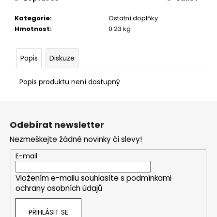
č
u
Kategorie
:
Ostatní doplňky
j
Hmotnost
:
0.23 kg
e
m
e
Popis
Diskuze
Popis produktu není dostupný
Z
á
Odebírat newsletter
p
Nezmeškejte žádné novinky či slevy!
a
t
E-mail
í
Vložením e-mailu souhlasíte s
podmínkami
ochrany osobních údajů
PŘIHLÁSIT SE