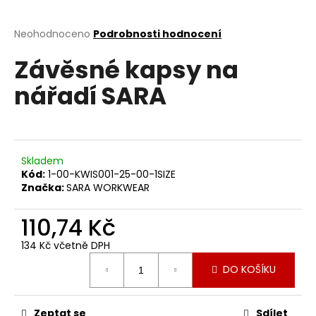
a
j
Průměrné
Neohodnoceno
Podrobnosti hodnocení
hodnocení
í
Závěsné kapsy na
produktu
t
je
nářadí SARA
?
0,0
z
5
hvězdiček.
Skladem
HLEDAT
Kód:
1-00-KWIS001-25-00-1SIZE
Značka:
SARA WORKWEAR
110,74 Kč
D
o
134 Kč včetně DPH
p
Měrná
o
DO KOŠÍKU
cena:
r
u
Zeptat se
Sdílet