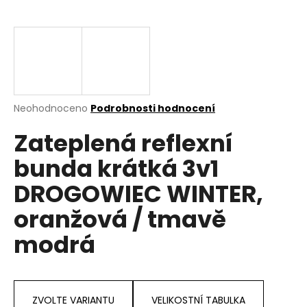
a
j
í
t
?
Průměrné
Neohodnoceno
Podrobnosti hodnocení
hodnocení
Zateplená reflexní
produktu
je
HLEDAT
bunda krátká 3v1
0,0
z
DROGOWIEC WINTER,
5
hvězdiček.
oranžová / tmavě
D
o
modrá
p
o
r
u
ZVOLTE VARIANTU
VELIKOSTNÍ TABULKA