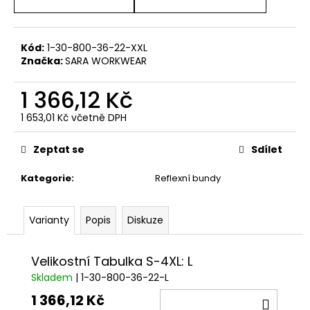
č
u
j
e
Kód:
1-30-800-36-22-XXL
m
Značka:
SARA WORKWEAR
e
1 366,12 Kč
1 653,01 Kč včetně DPH
Měrná
cena:
Zeptat se
Sdílet
Kategorie
:
Reflexní bundy
Varianty
Popis
Diskuze
Velikostní Tabulka S-4XL: L
Skladem
| 1-30-800-36-22-L
1 366,12 Kč
DO