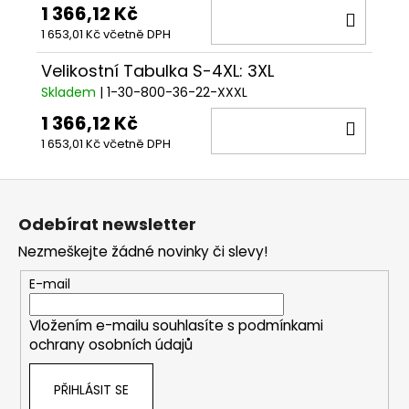
1 366,12 Kč
DO
1 653,01 Kč včetně DPH
KOŠÍ
Velikostní Tabulka S-4XL: 3XL
Skladem
| 1-30-800-36-22-XXXL
1 366,12 Kč
DO
1 653,01 Kč včetně DPH
KOŠÍ
Z
á
Odebírat newsletter
p
Nezmeškejte žádné novinky či slevy!
a
t
E-mail
í
Vložením e-mailu souhlasíte s
podmínkami
ochrany osobních údajů
PŘIHLÁSIT SE