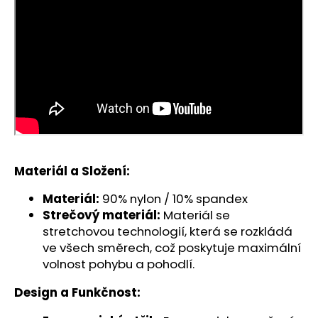
č
u
j
e
m
e
Materiál a Složení:
Materiál:
90% nylon / 10% spandex
Strečový materiál:
Materiál se
stretchovou technologií, která se rozkládá
ve všech směrech, což poskytuje maximální
volnost pohybu a pohodlí.
Design a Funkčnost: