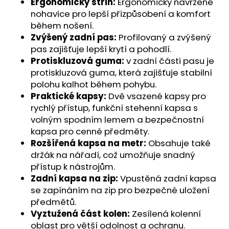
Ergonomický střih:
Ergonomicky navržené
nohavice pro lepší přizpůsobení a komfort
během nošení.
Zvýšený zadní pas:
Profilovaný a zvýšený
pas zajišťuje lepší krytí a pohodlí.
Protiskluzová guma:
v zadní části pasu je
protiskluzová guma, která zajišťuje stabilní
polohu kalhot během pohybu.
Praktické kapsy:
Dvě vsazené kapsy pro
rychlý přístup, funkční stehenní kapsa s
volným spodním lemem a bezpečnostní
kapsa pro cenné předměty.
Rozšířená kapsa na metr:
Obsahuje také
držák na nářadí, což umožňuje snadný
přístup k nástrojům.
Zadní kapsa na zip:
Vpustěná zadní kapsa
se zapínáním na zip pro bezpečné uložení
předmětů.
Vyztužená část kolen:
Zesílená kolenní
oblast pro větší odolnost a ochranu.