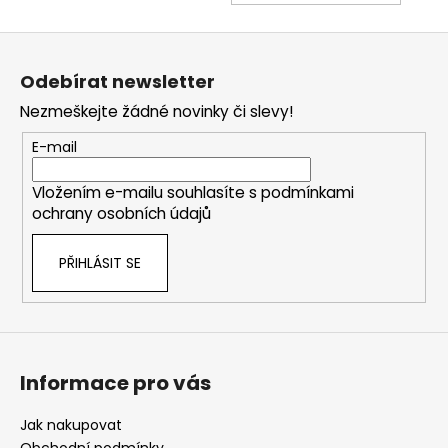
KOŠÍ
Z
á
Odebírat newsletter
p
Nezmeškejte žádné novinky či slevy!
a
t
E-mail
í
Vložením e-mailu souhlasíte s
podmínkami
ochrany osobních údajů
PŘIHLÁSIT SE
Informace pro vás
Jak nakupovat