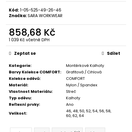
Kód:
1-05-525-49-26-46
Značka:
SARA WORKWEAR
858,68 Kč
1 039 Kč včetně DPH
Měrná
cena:
Zeptat se
Sdílet
Kategorie
:
Montérkové Kalhoty
Barvy Kolekce COMFORT
:
Grafitová / Cihlová
Kolekce oděvů
:
COMFORT
Materiál
:
Nylon / Spandex
Vlastnost Materiálu
:
Streč
Typ oděvu
:
Kalhoty
Reflexní prvky
:
Ano
46
,
48
,
50
,
52
,
54
,
56
,
58
,
Velikost
:
60
,
62
,
64