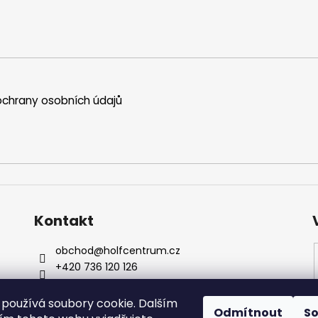
chrany osobních údajů
Kontakt
obchod
@
holfcentrum.cz
+420 736 120 126
+420 736 120 126
Sledujte nás na Facebooku !
používá soubory cookie. Dalším
Odmítnout
S
holfcentrumsro