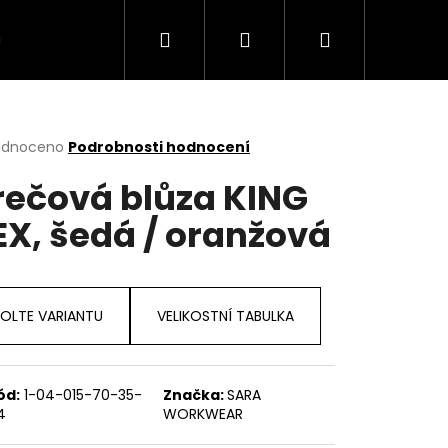
Hledat
Přihlášení
Nákupní
MODELY
TABULKA VELIKOSTI
Kontakt
košík
rné
odnoceno
Podrobnosti hodnocení
cení
rečová blůza KING
ktu
EX, šedá / oranžová
ček.
OLTE VARIANTU
VELIKOSTNÍ TABULKA
ód:
1-04-015-70-35-
Značka:
SARA
4
WORKWEAR