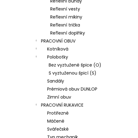
Reflexní bundy
Reflexní vesty
Reflexní mikiny
Reflexní trička
Reflexní doplňky
PRACOVNÍ OBUV
Kotníková
Polobotky
Bez vyztužené špice (O)
S vyztuženou špicí (S)
Sandály
Prémiová obuv DUNLOP
Zimní obuv
PRACOVNÍ RUKAVICE
Protiřezné
Máčené
Svářečské
Typ mechanik