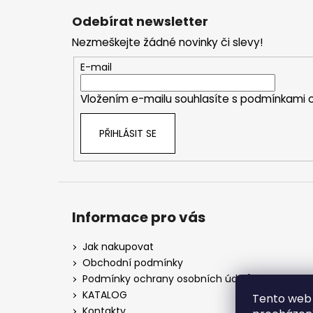
á
Odebírat newsletter
p
Nezmeškejte žádné novinky či slevy!
a
t
E-mail
í
Vložením e-mailu souhlasíte s
podmínkami o
PŘIHLÁSIT SE
Informace pro vás
Jak nakupovat
Obchodní podmínky
Podmínky ochrany osobních údajů
KATALOG
Tento web 
Kontakty