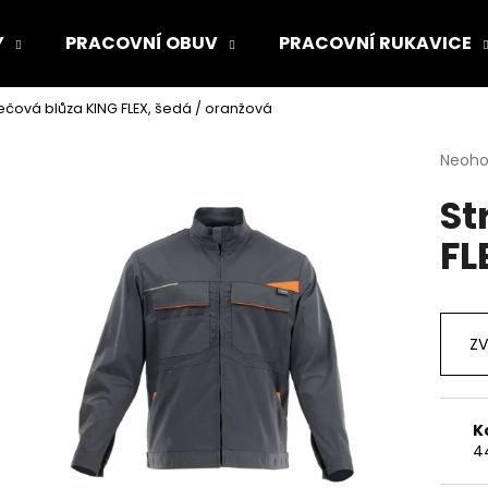
Y
PRACOVNÍ OBUV
PRACOVNÍ RUKAVICE
ečová blůza KING FLEX, šedá / oranžová
Co potřebujete najít?
Průmě
Neoh
hodno
St
produ
HLEDAT
je
FL
0,0
z
5
Doporučujeme
hvězdi
ZV
K
4