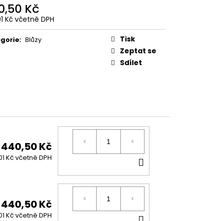
0,50 Kč
01 Kč včetně DPH
ná
:
Tisk
gorie
:
Blůzy
Zeptat se
Sdílet
440,50 Kč
DO
01 Kč včetně DPH
KOŠÍKU
440,50 Kč
DO
01 Kč včetně DPH