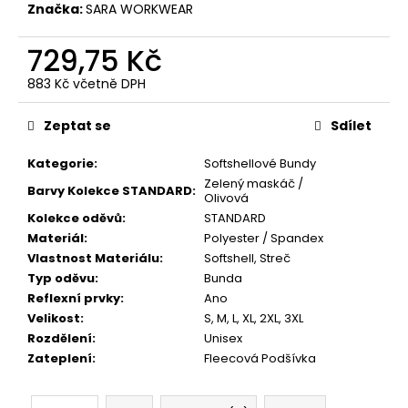
Značka:
SARA WORKWEAR
729,75 Kč
883 Kč včetně DPH
Měrná
cena:
Zeptat se
Sdílet
Kategorie
:
Softshellové Bundy
Zelený maskáč /
Barvy Kolekce STANDARD
:
Olivová
Kolekce oděvů
:
STANDARD
Materiál
:
Polyester / Spandex
Vlastnost Materiálu
:
Softshell
,
Streč
Typ oděvu
:
Bunda
Reflexní prvky
:
Ano
Velikost
:
S
,
M
,
L
,
XL
,
2XL
,
3XL
Rozdělení
:
Unisex
Zateplení
:
Fleecová Podšívka