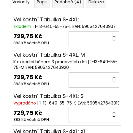
Varianty
Popis
Podobné (4)
Diskuze
Velikostní Tabulka S-4XL: L
Skladem
| 1-13-640-55-75-L
EAN:
5905427643937
729,75 Kč
DO
883 Kč včetně DPH
KOŠÍ
Velikostní Tabulka S-4XL: M
K expedici během 3 pracovních dní
| 1-13-640-55-
75-M
EAN:
5905427643920
729,75 Kč
DO
883 Kč včetně DPH
KOŠÍ
Velikostní Tabulka S-4XL: S
Vyprodáno
| 1-13-640-55-75-S
EAN:
5905427643913
729,75 Kč
DO
883 Kč včetně DPH
KOŠÍ
Velikostní Tabulka S-4XL: XL