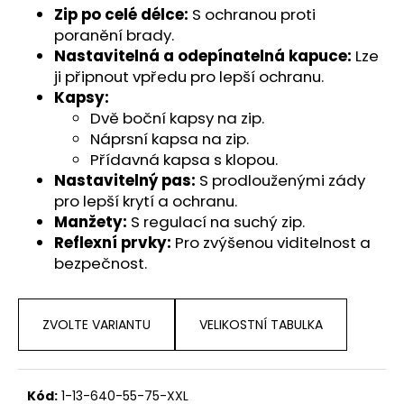
č
Zip po celé délce:
S ochranou proti
u
poranění brady.
j
Nastavitelná a odepínatelná kapuce:
Lze
e
ji připnout vpředu pro lepší ochranu.
m
Kapsy:
e
Dvě boční kapsy na zip.
Náprsní kapsa na zip.
Přídavná kapsa s klopou.
Nastavitelný pas:
S prodlouženými zády
pro lepší krytí a ochranu.
Manžety:
S regulací na suchý zip.
Reflexní prvky:
Pro zvýšenou viditelnost a
bezpečnost.
ZVOLTE VARIANTU
VELIKOSTNÍ TABULKA
Kód:
1-13-640-55-75-XXL