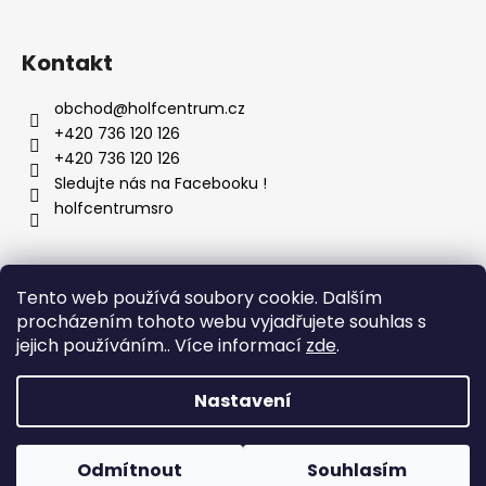
Kontakt
obchod
@
holfcentrum.cz
+420 736 120 126
+420 736 120 126
Sledujte nás na Facebooku !
holfcentrumsro
Vyhledávání
Tento web používá soubory cookie. Dalším
procházením tohoto webu vyjadřujete souhlas s
jejich používáním.. Více informací
zde
.
HLEDAT
Nastavení
Vytvořil Shoptet
Odmítnout
Souhlasím
Copyright 2026
HFwork
. Všechna práva vyhrazena.