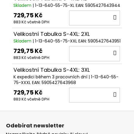
Skladem
| 1-13-640-55-75-XL
EAN:
5905427643944
729,75 Kč
DO
883 Kč včetně DPH
KOŠÍ
Velikostní Tabulka S-4XL: 2XL
Skladem
| 1-13-640-55-75-XXL
EAN:
5905427643951
729,75 Kč
DO
883 Kč včetně DPH
KOŠÍ
Velikostní Tabulka S-4XL: 3XL
K expedici během 3 pracovních dní
| 1-13-640-55-
75-XXXL
EAN:
5905427643968
729,75 Kč
DO
883 Kč včetně DPH
KOŠÍ
Z
á
Odebírat newsletter
p