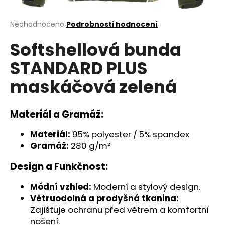
a
j
Průměrné
Neohodnoceno
Podrobnosti hodnocení
hodnocení
í
Softshellová bunda
produktu
t
je
STANDARD PLUS
?
0,0
z
maskáčová zelená
5
hvězdiček.
Materiál a Gramáž:
HLEDAT
Materiál:
95% polyester / 5% spandex
Gramáž:
280 g/m²
D
Design a Funkčnost:
o
p
Módní vzhled:
Moderní a stylový design.
o
Větruodolná a prodyšná tkanina:
r
Zajišťuje ochranu před větrem a komfortní
u
nošení.