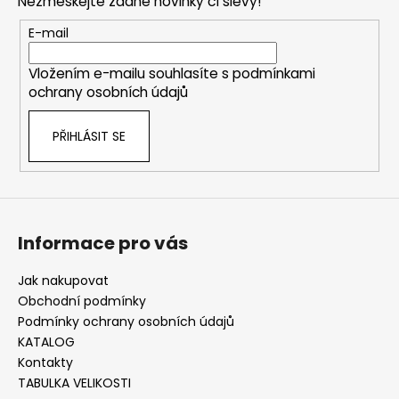
Nezmeškejte žádné novinky či slevy!
a
t
E-mail
í
Vložením e-mailu souhlasíte s
podmínkami
ochrany osobních údajů
PŘIHLÁSIT SE
Informace pro vás
Jak nakupovat
Obchodní podmínky
Podmínky ochrany osobních údajů
KATALOG
Kontakty
TABULKA VELIKOSTI