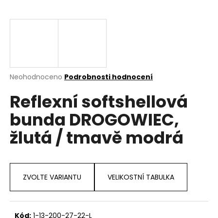
a
j
í
t
?
Průměrné
Neohodnoceno
Podrobnosti hodnocení
hodnocení
Reflexní softshellová
produktu
je
HLEDAT
bunda DROGOWIEC,
0,0
z
žlutá / tmavě modrá
5
hvězdiček.
D
o
p
ZVOLTE VARIANTU
VELIKOSTNÍ TABULKA
o
r
u
Kód:
1-13-200-27-22-L