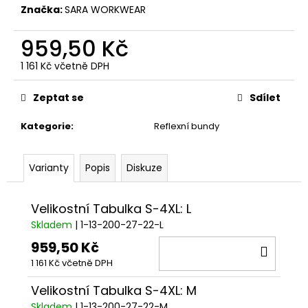
č
Značka:
SARA WORKWEAR
u
j
959,50 Kč
e
m
1 161 Kč včetně DPH
e
Měrná
cena:
Zeptat se
Sdílet
Kategorie
:
Reflexní bundy
Varianty
Popis
Diskuze
Velikostní Tabulka S-4XL: L
Skladem
| 1-13-200-27-22-L
959,50 Kč
DO
1 161 Kč včetně DPH
KOŠÍ
Velikostní Tabulka S-4XL: M
Skladem
| 1-13-200-27-22-M