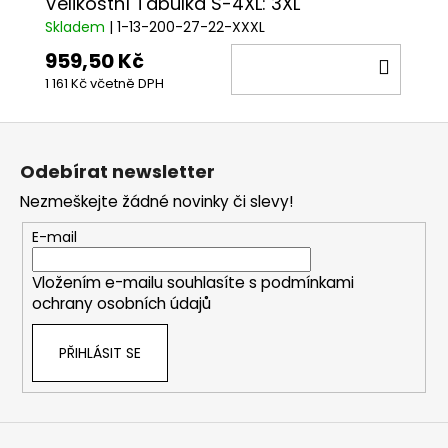
Velikostní Tabulka S-4XL: 3XL
Skladem
| 1-13-200-27-22-XXXL
959,50 Kč
DO
1 161 Kč včetně DPH
KOŠÍ
Z
á
Odebírat newsletter
p
Nezmeškejte žádné novinky či slevy!
a
t
E-mail
í
Vložením e-mailu souhlasíte s
podmínkami
ochrany osobních údajů
PŘIHLÁSIT SE