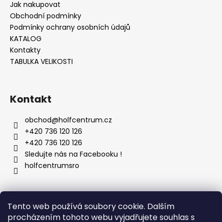
č
Jak nakupovat
u
Obchodní podmínky
j
Podmínky ochrany osobních údajů
e
KATALOG
m
Kontakty
e
TABULKA VELIKOSTI
Kontakt
obchod
@
holfcentrum.cz
+420 736 120 126
+420 736 120 126
Sledujte nás na Facebooku !
holfcentrumsro
Vyhledávání
Tento web používá soubory cookie. Dalším
procházením tohoto webu vyjadřujete souhlas s