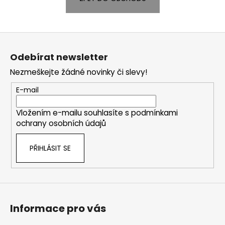
a
j
Z
í
á
t
Odebírat newsletter
p
?
Nezmeškejte žádné novinky či slevy!
a
t
E-mail
í
Vložením e-mailu souhlasíte s
podmínkami
HLEDAT
ochrany osobních údajů
PŘIHLÁSIT SE
D
o
p
o
r
Informace pro vás
u