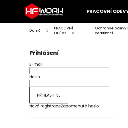
K
Přejít
na
o
PRACOVNÍ ODĚV
obsah
Zpět
Zpět
š
do
do
í
PRACOVNÍ
Ochranné oděvy 
Domů
k
obchodu
obchodu
ODĚVY
certifikací
P
o
Přihlášení
s
t
E-mail
r
a
Heslo
n
n
PŘIHLÁSIT SE
í
Nová registrace
Zapomenuté heslo
p
a
n
Přeskočit