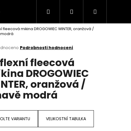
Hledat
Přihlášení
Nákupní
MODELY
TABULKA VELIKOSTI
Kontakt
ní fleecová mikina DROGOWIEC WINTER, oranžová /
košík
 modrá
rné
odnoceno
Podrobnosti hodnocení
cení
flexní fleecová
ktu
kina DROGOWIEC
NTER, oranžová /
ček.
avě modrá
OLTE VARIANTU
VELIKOSTNÍ TABULKA