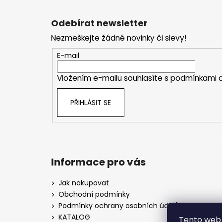
Z
á
Odebírat newsletter
p
Nezmeškejte žádné novinky či slevy!
a
t
E-mail
í
Vložením e-mailu souhlasíte s
podmínkami o
PŘIHLÁSIT SE
Informace pro vás
Jak nakupovat
Obchodní podmínky
Podmínky ochrany osobních údajů
KATALOG
Tento web 