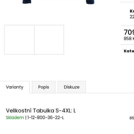
K
2
70
858 
Měr
cena
Kate
Varianty
Popis
Diskuze
Velikostní Tabulka S-4XL: L
Skladem
| 1-12-800-36-22-L
85