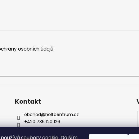
chrany osobních údajů
Kontakt
obchod
@
holfcentrum.cz
+420 736 120 126
+420 736 120 126
Sledujte nás na Facebooku !
používá soubory cookie. Dalším