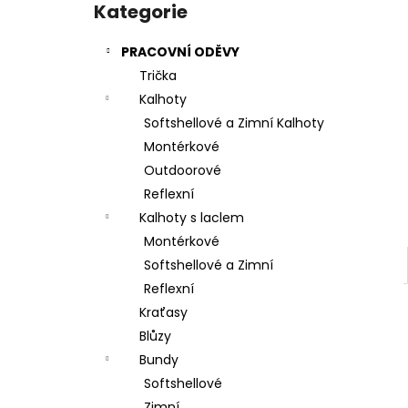
e
kategorie
Kategorie
l
PRACOVNÍ ODĚVY
Trička
Kalhoty
Softshellové a Zimní Kalhoty
Montérkové
Outdoorové
Reflexní
Kalhoty s laclem
Montérkové
Softshellové a Zimní
Reflexní
Kraťasy
Blůzy
Bundy
Softshellové
Zimní