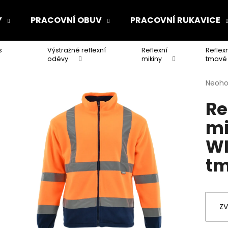
Y
PRACOVNÍ OBUV
PRACOVNÍ RUKAVICE
s
Výstražné reflexní
Reflexní
Reflex
Co potřebujete najít?
oděvy
mikiny
tmavě
Průmě
Neoh
hodno
HLEDAT
Re
produ
je
mi
0,0
z
Doporučujeme
WI
5
hvězdi
tm
ZV