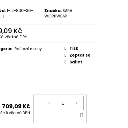
ód:
1-12-800-36-
Značka:
SARA
2-L
WORKWEAR
9,09 Kč
Kč včetně DPH
ná
:
Tisk
gorie
:
Reflexní mikiny
Zeptat se
Sdílet
709,09 Kč
DO
8 Kč včetně DPH
KOŠÍKU