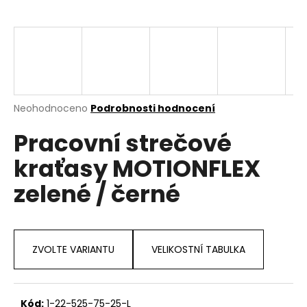
a
j
í
t
?
Průměrné
Neohodnoceno
Podrobnosti hodnocení
hodnocení
Pracovní strečové
produktu
je
HLEDAT
kraťasy MOTIONFLEX
0,0
z
zelené / černé
5
hvězdiček.
D
o
p
ZVOLTE VARIANTU
VELIKOSTNÍ TABULKA
o
r
u
Kód:
1-22-525-75-25-L