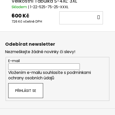
Velikostní Tabulka S-4XL: 3XL
Skladem
| 1-22-525-75-25-XXXL
600 Kč
DO
726 Kč včetně DPH
KOŠÍ
Z
á
Odebírat newsletter
p
Nezmeškejte žádné novinky či slevy!
a
t
E-mail
í
Vložením e-mailu souhlasíte s
podmínkami
ochrany osobních údajů
PŘIHLÁSIT SE