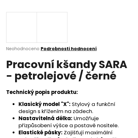
a
j
í
t
?
Průměrné
Neohodnoceno
Podrobnosti hodnocení
hodnocení
Pracovní kšandy SARA
produktu
je
HLEDAT
- petrolejové / černé
0,0
z
5
hvězdiček.
Technický popis produktu:
D
Klasický model "X":
Stylový a funkční
o
p
design s křížením na zádech.
o
Nastavitelná délka:
Umožňuje
r
přizpůsobení výšce a postavě nositele.
u
Elastické pásky:
Zajišťují maximální