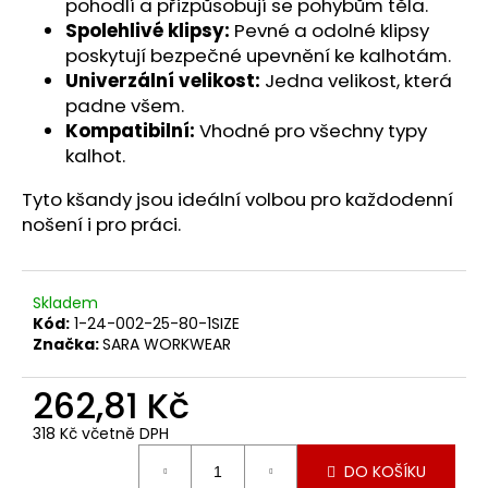
č
pohodlí a přizpůsobují se pohybům těla.
u
Spolehlivé klipsy:
Pevné a odolné klipsy
j
poskytují bezpečné upevnění ke kalhotám.
e
Univerzální velikost:
Jedna velikost, která
m
padne všem.
e
Kompatibilní:
Vhodné pro všechny typy
kalhot.
Tyto kšandy jsou ideální volbou pro každodenní
nošení i pro práci.
Skladem
Kód:
1-24-002-25-80-1SIZE
Značka:
SARA WORKWEAR
262,81 Kč
318 Kč včetně DPH
Měrná
DO KOŠÍKU
cena: