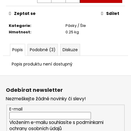
Zeptat se
Sdílet
Kategorie
:
Pásky / Šle
Hmotnost
:
0.25 kg
Popis
Podobné (3)
Diskuze
Popis produktu není dostupný
Z
á
Odebírat newsletter
p
Nezmeškejte žádné novinky či slevy!
a
t
E-mail
í
Vložením e-mailu souhlasíte s
podmínkami
ochrany osobních údajů