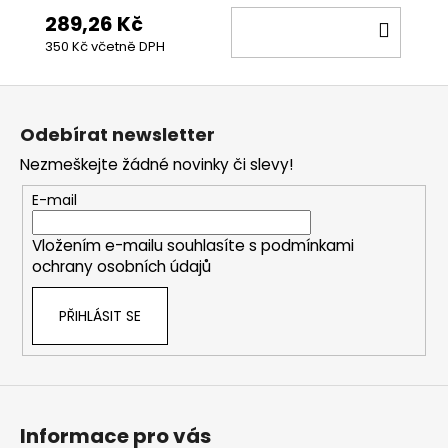
289,26 Kč
DO
350 Kč včetně DPH
KOŠÍ
Z
á
Odebírat newsletter
p
Nezmeškejte žádné novinky či slevy!
a
t
E-mail
í
Vložením e-mailu souhlasíte s
podmínkami
ochrany osobních údajů
PŘIHLÁSIT SE
Informace pro vás