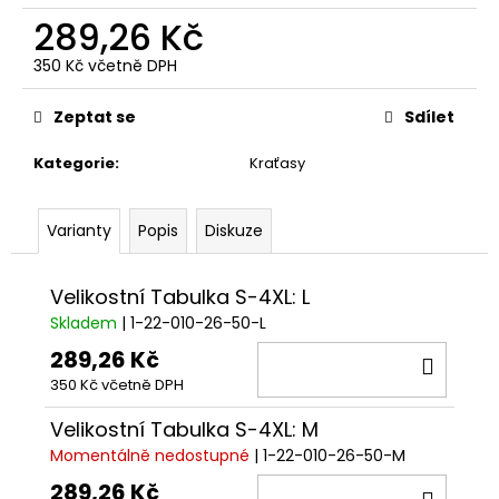
č
289,26 Kč
u
j
350 Kč včetně DPH
e
Měrná
m
cena:
Zeptat se
Sdílet
e
Kategorie
:
Kraťasy
Varianty
Popis
Diskuze
Velikostní Tabulka S-4XL: L
Skladem
| 1-22-010-26-50-L
289,26 Kč
DO
350 Kč včetně DPH
KOŠÍ
Velikostní Tabulka S-4XL: M
Momentálně nedostupné
| 1-22-010-26-50-M
289,26 Kč
DO