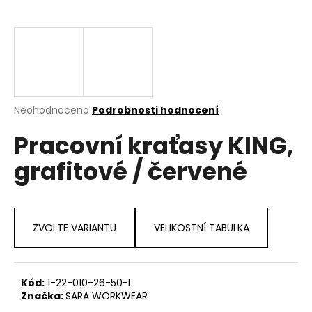
a
j
í
t
?
Průměrné
Neohodnoceno
Podrobnosti hodnocení
hodnocení
Pracovní kraťasy KING,
produktu
je
HLEDAT
grafitové / červené
0,0
z
5
hvězdiček.
D
ZVOLTE VARIANTU
VELIKOSTNÍ TABULKA
o
p
o
r
Kód:
1-22-010-26-50-L
Značka:
SARA WORKWEAR
u