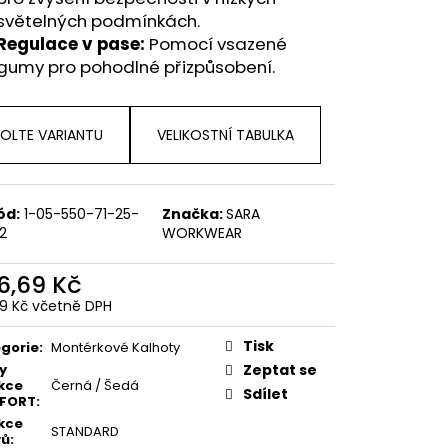
světelných podmínkách.
Regulace v pase:
Pomocí vsazené
gumy pro pohodlné přizpůsobení.
OLTE VARIANTU
VELIKOSTNÍ TABULKA
ód:
1-05-550-71-25-
Značka:
SARA
2
WORKWEAR
6,69 Kč
99 Kč včetně DPH
ná
:
Tisk
gorie
:
Montérkové Kalhoty
y
Zeptat se
kce
Černá / Šedá
Sdílet
FORT
:
kce
STANDARD
vů
: