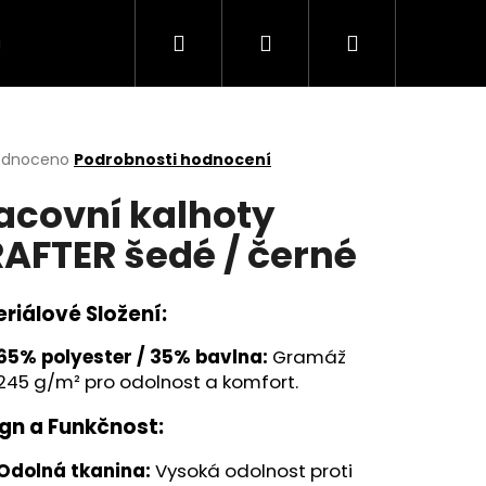
Hledat
Přihlášení
Nákupní
MODELY
TABULKA VELIKOSTI
Kontakt
košík
rné
odnoceno
Podrobnosti hodnocení
cení
acovní kalhoty
ktu
AFTER šedé / černé
ček.
riálové Složení:
65% polyester / 35% bavlna:
Gramáž
245 g/m² pro odolnost a komfort.
gn a Funkčnost:
Odolná tkanina:
Vysoká odolnost proti