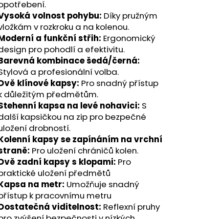
opotřebení.
Vysoká volnost pohybu:
Díky pružným
vložkám v rozkroku a na kolenou.
Moderní a funkční střih:
Ergonomický
design pro pohodlí a efektivitu.
Barevná kombinace šedá/černá:
Stylová a profesionální volba.
Dvě klínové kapsy:
Pro snadný přístup
k důležitým předmětům.
Stehenní kapsa na levé nohavici:
S
další kapsičkou na zip pro bezpečné
uložení drobností.
Kolenní kapsy se zapínáním na vrchní
straně:
Pro uložení chráničů kolen.
Dvě zadní kapsy s klopami:
Pro
praktické uložení předmětů
Kapsa na metr:
Umožňuje snadný
přístup k pracovnímu metru
Dostatečná viditelnost:
Reflexní pruhy
pro zvýšení bezpečnosti v nízkých