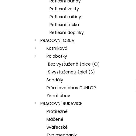
Reflexní bundy
Reflexní vesty
Reflexní mikiny
Reflexní trička
Reflexní doplňky
PRACOVNÍ OBUV
Kotníková
Polobotky
Bez vyztužené špice (O)
S vyztuženou špicí (S)
Sandály
Prémiová obuv DUNLOP
Zimní obuv
PRACOVNÍ RUKAVICE
Protiřezné
Máčené
Svářečské
Typ mechanik