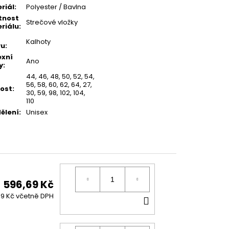
riál
:
Polyester / Bavlna
tnost
Strečové vložky
riálu
:
Kalhoty
vu
:
exní
Ano
y
:
44
,
46
,
48
,
50
,
52
,
54
,
56
,
58
,
60
,
62
,
64
,
27
,
kost
:
30
,
59
,
98
,
102
,
104
,
110
ělení
:
Unisex
596,69 Kč
DO
99 Kč včetně DPH
KOŠÍKU