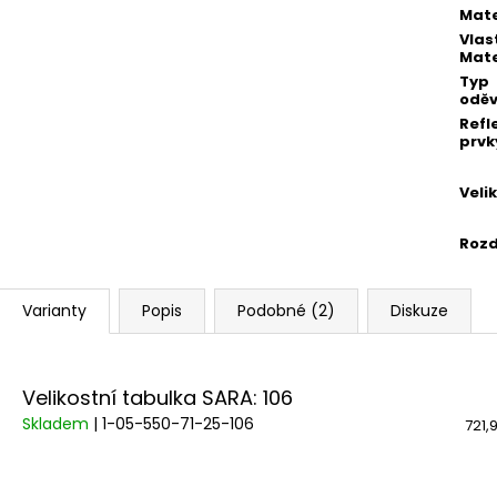
Mate
Vlas
Mate
Typ
odě
Refl
prvk
Veli
Rozd
Varianty
Popis
Podobné (2)
Diskuze
Velikostní tabulka SARA: 106
Skladem
| 1-05-550-71-25-106
721,