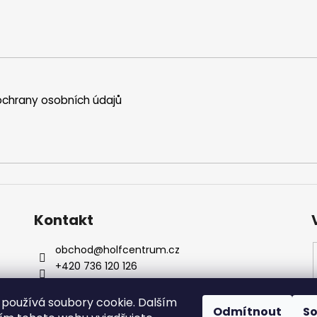
chrany osobních údajů
Kontakt
obchod
@
holfcentrum.cz
+420 736 120 126
+420 736 120 126
Sledujte nás na Facebooku !
používá soubory cookie. Dalším
Odmítnout
S
holfcentrumsro