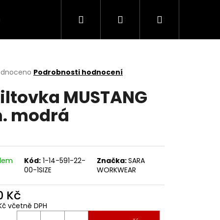
Hledat
Přihlášení
Nákupní
MODELY
TABULKA VELIKOSTI
Kontakt
košík
rné
odnoceno
Podrobnosti hodnocení
cení
iltovka MUSTANG
ktu
. modrá
ček.
adem
Kód:
1-14-591-22-
Značka:
SARA
00-1SIZE
WORKWEAR
0 Kč
Kč včetně DPH
ná