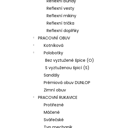
Reflexní bundy
Reflexní vesty
Reflexní mikiny
Reflexní trička
Reflexní doplňky
PRACOVNÍ OBUV
Kotníková
Polobotky
Bez vyztužené špice (O)
S vyztuženou špicí (S)
Sandály
Prémiová obuv DUNLOP
Zimní obuv
PRACOVNÍ RUKAVICE
Protiřezné
Máčené
Svářečské
Typ mechanik