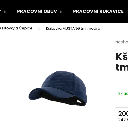
Y
PRACOVNÍ OBUV
PRACOVNÍ RUKAVICE
Kšiltovky a Čepice
Kšiltovka MUSTANG tm. modrá
Co potřebujete najít?
Průmě
Neoh
hodno
Kš
produ
HLEDAT
je
tm
0,0
z
5
Doporučujeme
hvězdi
Skl
20
242 
Měr