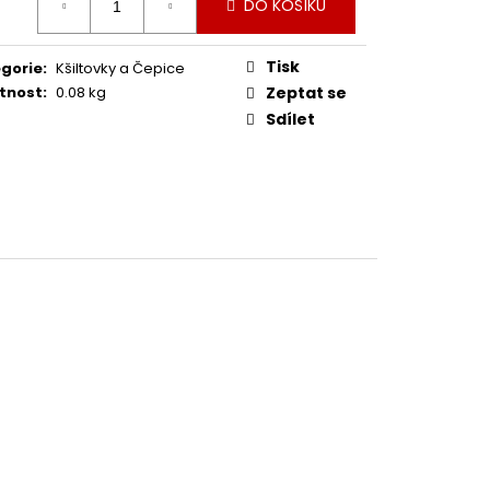
DO KOŠÍKU
:
Tisk
gorie
:
Kšiltovky a Čepice
tnost
:
0.08 kg
Zeptat se
Sdílet