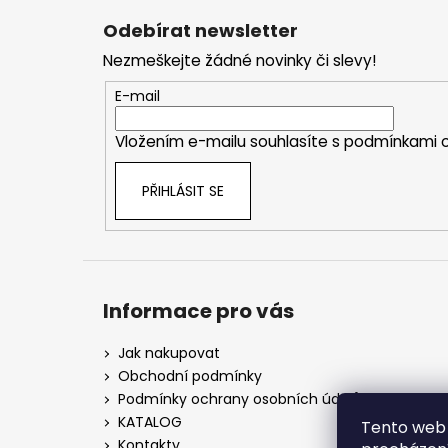
á
Odebírat newsletter
p
Nezmeškejte žádné novinky či slevy!
a
t
E-mail
í
Vložením e-mailu souhlasíte s
podmínkami o
PŘIHLÁSIT SE
Informace pro vás
Jak nakupovat
Obchodní podmínky
Podmínky ochrany osobních údajů
KATALOG
Tento web 
Kontakty