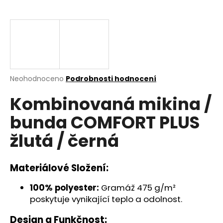
a
j
í
t
?
Průměrné
Neohodnoceno
Podrobnosti hodnocení
hodnocení
Kombinovaná mikina /
produktu
je
HLEDAT
bunda COMFORT PLUS
0,0
z
žlutá / černá
5
hvězdiček.
D
Materiálové Složení:
o
p
100% polyester:
Gramáž 475 g/m²
o
poskytuje vynikající teplo a odolnost.
r
u
Design a Funkčnost: