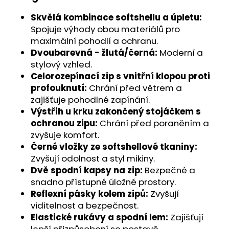
č
u
Skvělá kombinace softshellu a úpletu:
j
Spojuje výhody obou materiálů pro
e
maximální pohodlí a ochranu.
m
Dvoubarevná - žlutá/černá:
Moderní a
e
stylový vzhled.
Celorozepínací zip s vnitřní klopou proti
profouknutí:
Chrání před větrem a
zajišťuje pohodlné zapínání.
Výstřih u krku zakončený stojáčkem s
ochranou zipu:
Chrání před poraněním a
zvyšuje komfort.
Černé vložky ze softshellové tkaniny:
Zvyšují odolnost a styl mikiny.
Dvě spodní kapsy na zip:
Bezpečné a
snadno přístupné úložné prostory.
Reflexní pásky kolem zipů:
Zvyšují
viditelnost a bezpečnost.
Elastické rukávy a spodní lem:
Zajišťují
lepší přizpůsobení se postavě.