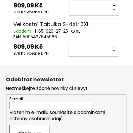
809,09 Kč
DO
979 Kč včetně DPH
KOŠÍ
Velikostní Tabulka S-4XL: 3XL
Skladem
| 1-65-620-27-25-XXXL
EAN:
5905427645986
809,09 Kč
DO
979 Kč včetně DPH
KOŠÍ
Z
á
Odebírat newsletter
p
Nezmeškejte žádné novinky či slevy!
a
t
E-mail
í
Vložením e-mailu souhlasíte s
podmínkami
ochrany osobních údajů