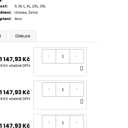
kost
:
S
,
M
,
L
,
XL
,
2XL
,
3XL
ělení
:
Unisex
,
Zima
plení
:
Ano
)
Diskuze
1 147,93 Kč
DO
89 Kč včetně DPH
KOŠÍKU
1 147,93 Kč
DO
89 Kč včetně DPH
KOŠÍKU
1 147,93 Kč