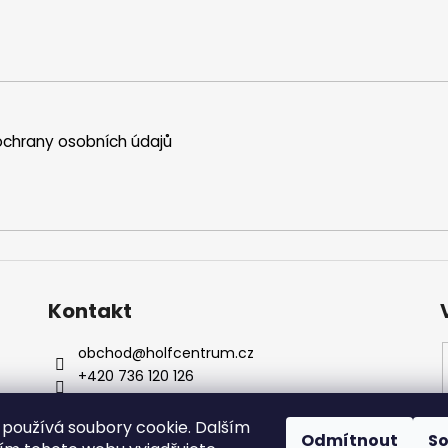
chrany osobních údajů
Kontakt
obchod
@
holfcentrum.cz
+420 736 120 126
+420 736 120 126
Sledujte nás na Facebooku !
používá soubory cookie. Dalším
Odmítnout
S
holfcentrumsro