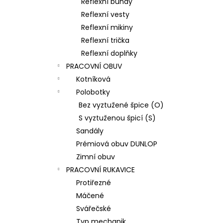
Reflexní bundy
Reflexní vesty
Reflexní mikiny
Reflexní trička
Reflexní doplňky
PRACOVNÍ OBUV
Kotníková
Polobotky
Bez vyztužené špice (O)
S vyztuženou špicí (S)
Sandály
Prémiová obuv DUNLOP
Zimní obuv
PRACOVNÍ RUKAVICE
Protiřezné
Máčené
Svářečské
Typ mechanik