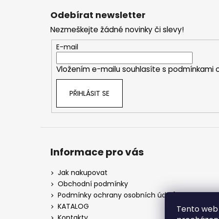
á
Odebírat newsletter
p
Nezmeškejte žádné novinky či slevy!
a
t
E-mail
í
Vložením e-mailu souhlasíte s
podmínkami o
PŘIHLÁSIT SE
Informace pro vás
Jak nakupovat
Obchodní podmínky
Podmínky ochrany osobních údajů
KATALOG
Tento web 
Kontakty