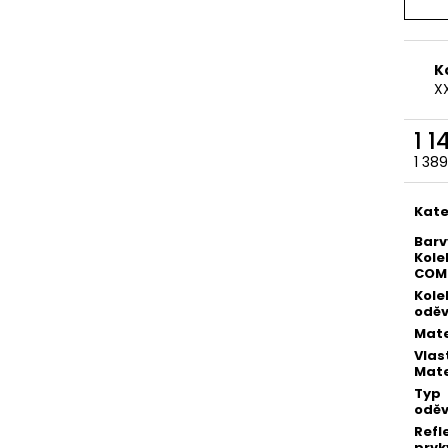
K
X
1 1
1 38
Měr
cena
Kate
Barv
Kole
COM
Kole
odě
Mate
Vlas
Mate
Typ
odě
Refl
prvk