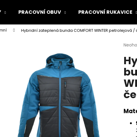
Y
PRACOVNÍ OBUV
PRACOVNÍ RUKAVICE
imní
Hybridní zateplená bunda COMFORT WINTER petrolejová / 
Co potřebujete najít?
Průmě
Neoh
hodno
Hy
produ
HLEDAT
je
b
0,0
z
WI
5
Doporučujeme
hvězdi
če
Mate