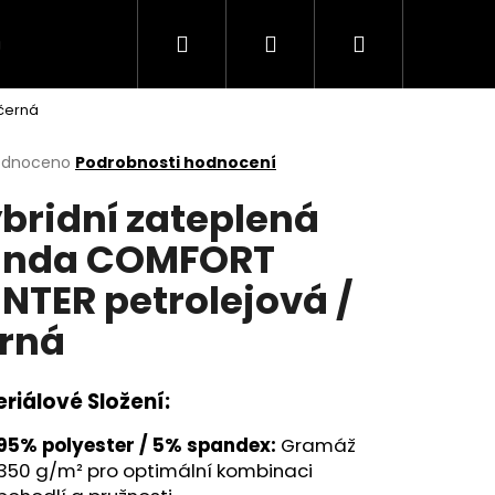
Hledat
Přihlášení
Nákupní
MODELY
TABULKA VELIKOSTI
Kontakt
černá
košík
rné
odnoceno
Podrobnosti hodnocení
cení
bridní zateplená
ktu
unda COMFORT
NTER petrolejová /
ček.
rná
riálové Složení:
95% polyester / 5% spandex:
Gramáž
350 g/m² pro optimální kombinaci