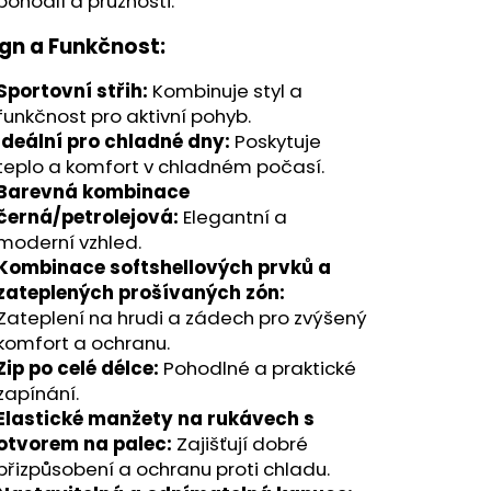
pohodlí a pružnosti.
gn a Funkčnost:
Sportovní střih:
Kombinuje styl a
funkčnost pro aktivní pohyb.
Ideální pro chladné dny:
Poskytuje
teplo a komfort v chladném počasí.
Barevná kombinace
černá/petrolejová:
Elegantní a
moderní vzhled.
Kombinace softshellových prvků a
zateplených prošívaných zón:
Zateplení na hrudi a zádech pro zvýšený
komfort a ochranu.
Zip po celé délce:
Pohodlné a praktické
zapínání.
Elastické manžety na rukávech s
otvorem na palec:
Zajišťují dobré
přizpůsobení a ochranu proti chladu.