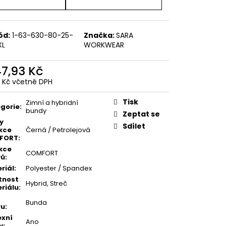
ód:
1-63-630-80-25-
Značka:
SARA
XL
WORKWEAR
47,93 Kč
9 Kč včetně DPH
ná
:
Tisk
Zimní a hybridní
gorie
:
bundy
Zeptat se
y
Sdílet
kce
Černá / Petrolejová
FORT
:
kce
COMFORT
vů
:
riál
:
Polyester / Spandex
tnost
Hybrid
,
Streč
riálu
:
Bunda
vu
:
exní
Ano
y
: