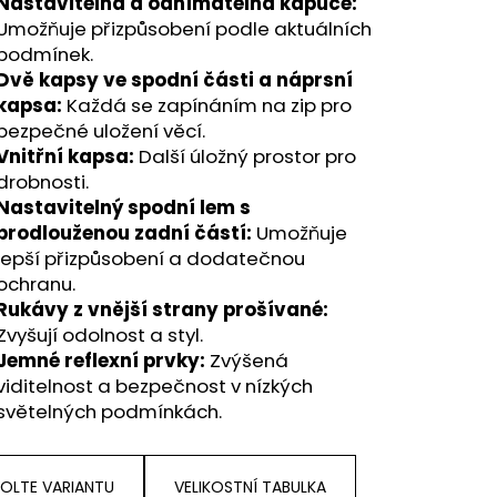
Nastavitelná a odnímatelná kapuce:
Umožňuje přizpůsobení podle aktuálních
podmínek.
Dvě kapsy ve spodní části a náprsní
kapsa:
Každá se zapínáním na zip pro
bezpečné uložení věcí.
Vnitřní kapsa:
Další úložný prostor pro
drobnosti.
Nastavitelný spodní lem s
prodlouženou zadní částí:
Umožňuje
lepší přizpůsobení a dodatečnou
ochranu.
Rukávy z vnější strany prošívané:
Zvyšují odolnost a styl.
Jemné reflexní prvky:
Zvýšená
viditelnost a bezpečnost v nízkých
světelných podmínkách.
OLTE VARIANTU
VELIKOSTNÍ TABULKA