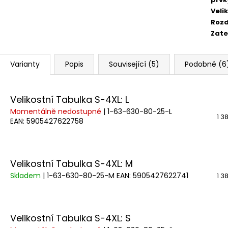
Veli
Rozd
Zate
Varianty
Popis
Související (5)
Podobné (6
Velikostní Tabulka S-4XL: L
Momentálně nedostupné
| 1-63-630-80-25-L
1 3
EAN:
5905427622758
Velikostní Tabulka S-4XL: M
Skladem
| 1-63-630-80-25-M
EAN:
5905427622741
1 3
Velikostní Tabulka S-4XL: S