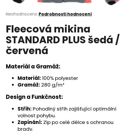
a
j
Průměrné
Neohodnoceno
Podrobnosti hodnocení
hodnocení
í
Fleecová mikina
produktu
t
je
STANDARD PLUS šedá /
?
0,0
z
červená
5
hvězdiček.
Materiál a Gramáž:
HLEDAT
Materiál:
100% polyester
Gramáž:
280 g/m²
D
Design a Funkčnost:
o
p
Střih:
Pohodlný střih zajišťující optimální
o
volnost pohybu.
r
Zapínání:
Zip po celé délce s ochranou
u
brady.