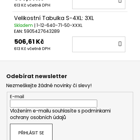
613 Kč včetně DPH
KOŠÍ
Velikostní Tabulka S-4XL: 3XL
Skladem
| 1-12-640-71-50-XXXL
EAN:
5905427643289
506,61 Kč
DO
613 Kč včetně DPH
KOŠÍ
Z
á
Odebírat newsletter
p
Nezmeškejte žádné novinky či slevy!
a
t
E-mail
í
Vložením e-mailu souhlasíte s
podmínkami
ochrany osobních údajů
PŘIHLÁSIT SE