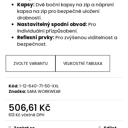
č
Kapsy:
Dvě boční kapsy na zip a náprsní
u
kapsa na zip pro bezpečné uložení
j
drobností.
e
Nastavitelný spodní obvod:
Pro
m
individuální přizpůsobení.
e
Reflexní prvky:
Pro zvýšenou viditelnost a
bezpečnost.
ZVOLTE VARIANTU
VELIKOSTNÍ TABULKA
Kód:
1-12-640-71-50-XXL
Značka:
SARA WORKWEAR
506,61 Kč
613 Kč včetně DPH
Měrná
cena:
Zeptat se
Sdílet