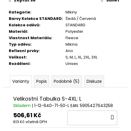
Kategorie
:
Mikiny
Barvy Kolekce STANDARD
:
Šedá / Červená
Kolekce oděvů
:
STANDARD
Materiál
:
Polyester
Vlastnost Materiálu
:
Fleece
Typ oděvu
:
Mikina
Reflexní prvky
:
Ano
Velikost
:
S
,
M
,
L
,
XL
,
2XL
,
3XL
Rozdělení
:
Unisex
Varianty
Popis
Podobné (5)
Diskuze
Velikostní Tabulka S-4XL: L
Skladem
| 1-12-640-71-50-L
EAN:
5905427643258
506,61 Kč
DO
613 Kč včetně DPH
KOŠÍ