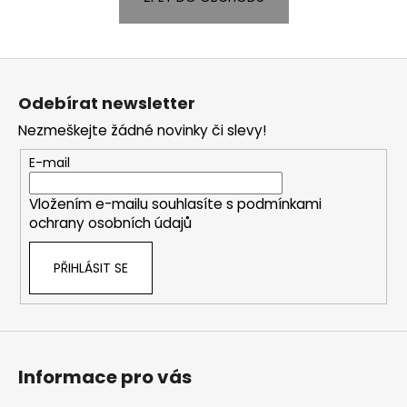
a
j
Z
í
á
t
Odebírat newsletter
p
?
Nezmeškejte žádné novinky či slevy!
a
t
E-mail
í
Vložením e-mailu souhlasíte s
podmínkami
HLEDAT
ochrany osobních údajů
PŘIHLÁSIT SE
D
o
p
o
r
Informace pro vás
u