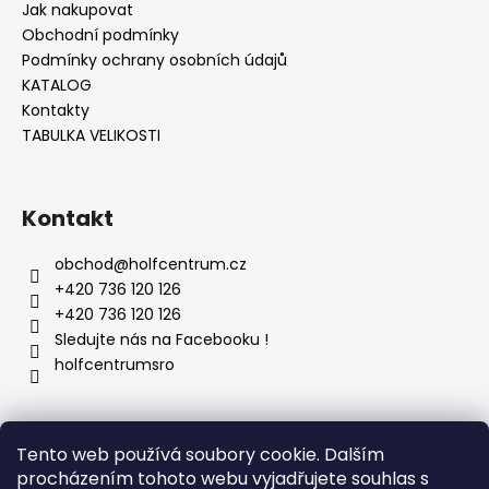
č
Jak nakupovat
u
Obchodní podmínky
j
Podmínky ochrany osobních údajů
e
KATALOG
m
Kontakty
e
TABULKA VELIKOSTI
Kontakt
obchod
@
holfcentrum.cz
+420 736 120 126
+420 736 120 126
Sledujte nás na Facebooku !
holfcentrumsro
Vyhledávání
Tento web používá soubory cookie. Dalším
procházením tohoto webu vyjadřujete souhlas s