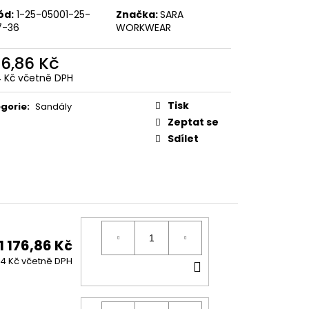
ód:
1-25-05001-25-
Značka:
SARA
7-36
WORKWEAR
76,86 Kč
4 Kč včetně DPH
ná
:
Tisk
gorie
:
Sandály
Zeptat se
Sdílet
1 176,86 Kč
DO
24 Kč včetně DPH
KOŠÍKU