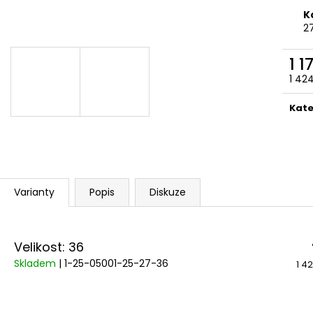
K
2
1 1
1 42
Měr
cena
Kate
Varianty
Popis
Diskuze
Velikost: 36
Skladem
| 1-25-05001-25-27-36
1 4