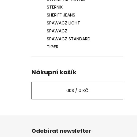
STERNIK
SHERIFF JEANS
SPAWACZ LIGHT
SPAWACZ
SPAWACZ STANDARD
TIGER
Nákupní košík
0
KS /
0 KČ
Z
á
Odebírat newsletter
p