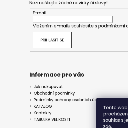
Nezmeškejte žádné novinky či slevy!
a
t
E-mail
í
Vložením e-mailu souhlasíte s
podmínkami o
PŘIHLÁSIT SE
Informace pro vás
Jak nakupovat
Obchodní podmínky
Podmínky ochrany osobních údajů
KATALOG
Tento web 
Kontakty
procházení
TABULKA VELIKOSTI
souhlas s j
zde
.