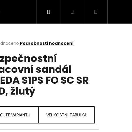
Hledat
Přihlášení
Nákupní
MODELY
TABULKA VELIKOSTI
Kontakt
košík
rné
odnoceno
Podrobnosti hodnocení
cení
zpečnostní
ktu
acovní sandál
EDA S1PS FO SC SR
ček.
D, žlutý
OLTE VARIANTU
VELIKOSTNÍ TABULKA