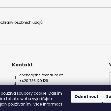
chrany osobních údajů
Kontakt
obchod
@
holfcentrum.cz
+420 736 120 126
+420 736 120 126
Sledujte nás na Facebooku !
používá soubory cookie. Dalším
Odmítnout
S
holfcentrumsro
m tohoto webu vyjadřujete
ejich používáním.. Více informací