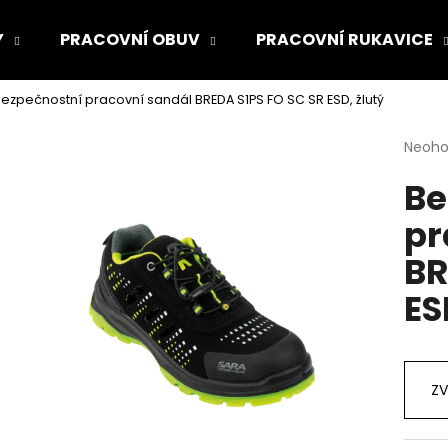
Y
PRACOVNÍ OBUV
PRACOVNÍ RUKAVICE
ezpečnostní pracovní sandál BREDA S1PS FO SC SR ESD, žlutý
Co potřebujete najít?
Průmě
Neoh
hodno
Be
produ
HLEDAT
je
pr
0,0
z
BR
5
Doporučujeme
hvězdi
ES
ZV