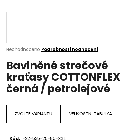
a
j
í
t
?
Průměrné
Neohodnoceno
Podrobnosti hodnocení
hodnocení
Bavlněné strečové
produktu
je
HLEDAT
kraťasy COTTONFLEX
0,0
z
černá / petrolejové
5
hvězdiček.
D
o
p
ZVOLTE VARIANTU
VELIKOSTNÍ TABULKA
o
r
u
Kód:
1-22-535-25-80-XXL