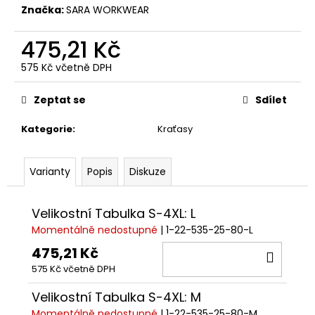
č
Značka:
SARA WORKWEAR
u
j
475,21 Kč
e
m
575 Kč včetně DPH
e
Měrná
cena:
Zeptat se
Sdílet
Kategorie
:
Kraťasy
Varianty
Popis
Diskuze
Velikostní Tabulka S-4XL: L
Momentálně nedostupné
| 1-22-535-25-80-L
475,21 Kč
DO
575 Kč včetně DPH
KOŠÍ
Velikostní Tabulka S-4XL: M
Momentálně nedostupné
| 1-22-535-25-80-M