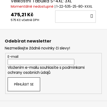
Velikostní Tabulka S-4XL: 3XL
Momentálně nedostupné
| 1-22-535-25-80-XXXL
475,21 Kč
DO
575 Kč včetně DPH
KOŠÍ
Z
á
Odebírat newsletter
p
Nezmeškejte žádné novinky či slevy!
a
t
E-mail
í
Vložením e-mailu souhlasíte s
podmínkami
ochrany osobních údajů
PŘIHLÁSIT SE