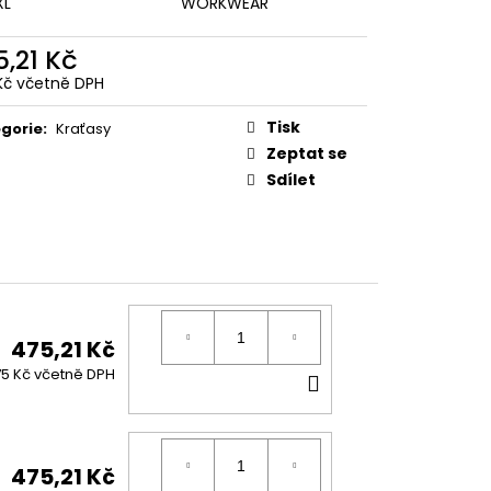
XL
WORKWEAR
5,21 Kč
Kč včetně DPH
ná
:
Tisk
gorie
:
Kraťasy
Zeptat se
Sdílet
475,21 Kč
DO
5 Kč včetně DPH
KOŠÍKU
475,21 Kč