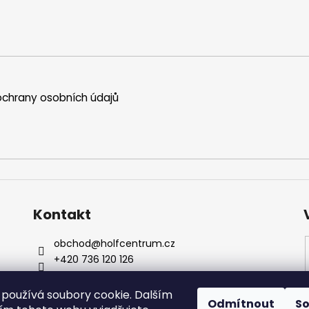
chrany osobních údajů
Kontakt
obchod
@
holfcentrum.cz
+420 736 120 126
+420 736 120 126
Sledujte nás na Facebooku !
používá soubory cookie. Dalším
Odmítnout
S
holfcentrumsro