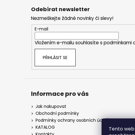
á
Odebírat newsletter
p
Nezmeškejte žádné novinky či slevy!
a
t
E-mail
í
Vložením e-mailu souhlasíte s
podmínkami o
PŘIHLÁSIT SE
Informace pro vás
Jak nakupovat
Obchodní podmínky
Podmínky ochrany osobních údajů
KATALOG
Tento web 
Kontakty