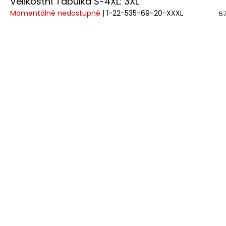
Velikostní Tabulka S-4XL: 3XL
Momentálně nedostupné
| 1-22-535-69-20-XXXL
57