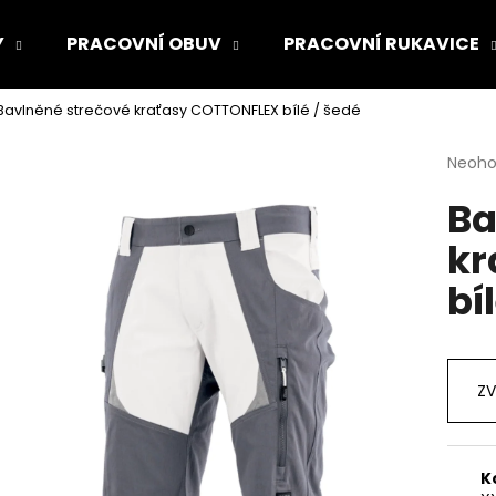
Y
PRACOVNÍ OBUV
PRACOVNÍ RUKAVICE
Bavlněné strečové kraťasy COTTONFLEX bílé / šedé
Co potřebujete najít?
Průmě
Neoh
hodno
Ba
produ
HLEDAT
je
kr
0,0
z
bí
5
Doporučujeme
hvězdi
ZV
K