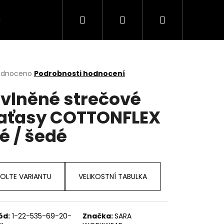
Hledat
Přihlášení
Nákupní
MODELY
TABULKA VELIKOSTI
Kontakt
košík
rné
odnoceno
Podrobnosti hodnocení
cení
vlněné strečové
ktu
aťasy COTTONFLEX
lé / šedé
ček.
OLTE VARIANTU
VELIKOSTNÍ TABULKA
ód:
1-22-535-69-20-
Značka:
SARA