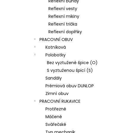
Reflexní bundy
Reflexní vesty
Reflexní mikiny
Reflexní trička
Reflexní doplňky
PRACOVNÍ OBUV
Kotníková
Polobotky
Bez vyztužené špice (O)
S vyztuženou špicí (S)
Sandály
Prémiová obuv DUNLOP
Zimní obuv
PRACOVNÍ RUKAVICE
Protiřezné
Máčené
Svářečské
Typ mechanik