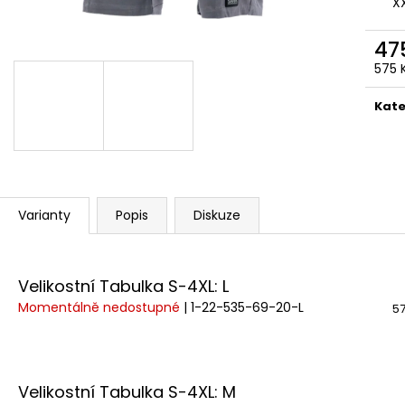
X
47
575 
Měr
cena
Kate
Varianty
Popis
Diskuze
Velikostní Tabulka S-4XL: L
Momentálně nedostupné
| 1-22-535-69-20-L
57
Velikostní Tabulka S-4XL: M